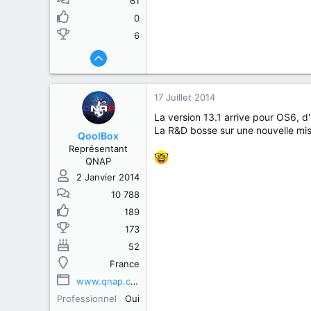
61
0
6
17 Juillet 2014
La version 13.1 arrive pour OS6, d
La R&D bosse sur une nouvelle mise 
QoolBox
Représentant
QNAP
2 Janvier 2014
10 788
189
173
52
France
www.qnap.com
Professionnel
Oui