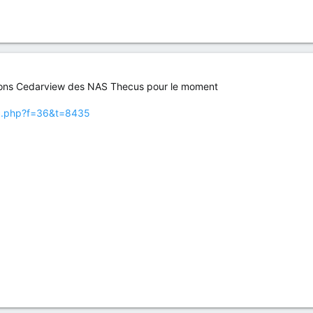
sions Cedarview des NAS Thecus pour le moment
ic.php?f=36&t=8435