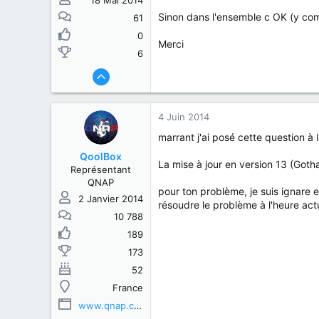
18 Mai 2014
Sinon dans l'ensemble c OK (y comp
61
0
Merci
6
4 Juin 2014
marrant j'ai posé cette question à 
QoolBox
La mise à jour en version 13 (Gotha
Représentant
QNAP
pour ton problème, je suis ignare 
2 Janvier 2014
résoudre le problème à l'heure act
10 788
189
173
52
France
www.qnap.com