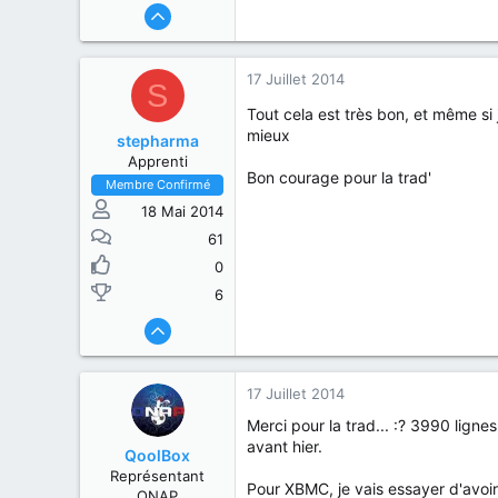
17 Juillet 2014
S
Tout cela est très bon, et même si 
mieux
stepharma
Apprenti
Bon courage pour la trad'
Membre Confirmé
18 Mai 2014
61
0
6
17 Juillet 2014
Merci pour la trad... :? 3990 ligne
avant hier.
QoolBox
Représentant
Pour XBMC, je vais essayer d'avoir 
QNAP