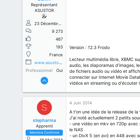
s
b
Représentant
u
u
ASUSTOR
j
t
e
t
23 Décembre 2013
9 273
467
193
Version : 12.3 Frodo
France
Lecteur multimédia libre, XBMC supp
www.asustor.com
audio, les diaporamas d’images, le
Professionnel
Oui
de fichiers audio ou vidéo et affic
connecter sur Internet Movie Data
vidéos en streaming ou d'écouter l
4 Juin 2014
S
A t'on une idée de la release de la
J'ai noté actuellement 2 petits souc
stepharma
- une vidéo en mkv en 720p avec son
Apprenti
le NAS
Membre Confirmé
- un DivX 5 (en avi) en 448 avec so