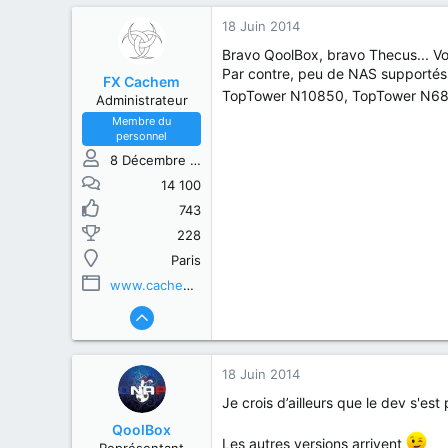
18 Juin 2014
Bravo QoolBox, bravo Thecus... Vo
Par contre, peu de NAS suppor
FX Cachem
TopTower N10850, TopTower N6
Administrateur
Membre du
personnel
8 Décembre 2013
14 100
743
228
Paris
www.cachem.fr
18 Juin 2014
Je crois d’ailleurs que le dev s'est 
QoolBox
Les autres versions arrivent