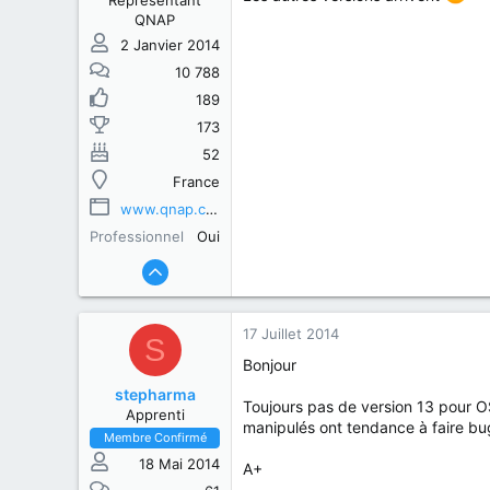
Représentant
QNAP
2 Janvier 2014
10 788
189
173
52
France
www.qnap.com
Professionnel
Oui
17 Juillet 2014
S
Bonjour
stepharma
Toujours pas de version 13 pour OS6
Apprenti
manipulés ont tendance à faire bugg
Membre Confirmé
18 Mai 2014
A+