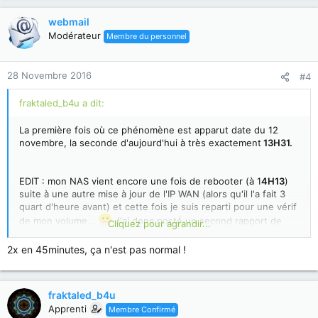
webmail
Modérateur
Membre du personnel
28 Novembre 2016
#4
fraktaled_b4u a dit:
La première fois où ce phénomène est apparut date du 12
novembre, la seconde d'aujourd'hui à très exactement
13H31.
EDIT : mon NAS vient encore une fois de rebooter (à 1
4H13
)
suite à une autre mise à jour de l'IP WAN (alors qu'il l'a fait 3
quart d'heure avant) et cette fois je suis reparti pour une vérif
de mon volume...
J'ai donc posté un second rapport de
Cliquez pour agrandir...
santé sur mon ticket déjà ouvert.
2x en 45minutes, ça n'est pas normal !
fraktaled_b4u
Apprenti
Membre Confirmé