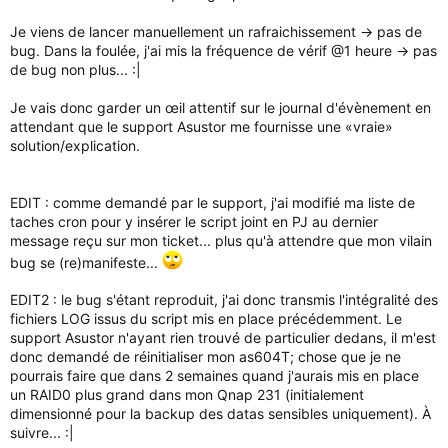
Je viens de lancer manuellement un rafraichissement → pas de
bug. Dans la foulée, j'ai mis la fréquence de vérif @1 heure → pas
de bug non plus... :|
Je vais donc garder un œil attentif sur le journal d'évènement en
attendant que le support Asustor me fournisse une «vraie»
solution/explication.
EDIT : comme demandé par le support, j'ai modifié ma liste de
taches cron pour y insérer le script joint en PJ au dernier
message reçu sur mon ticket... plus qu'à attendre que mon vilain
bug se (re)manifeste...
EDIT2 : le bug s'étant reproduit, j'ai donc transmis l'intégralité des
fichiers LOG issus du script mis en place précédemment. Le
support Asustor n'ayant rien trouvé de particulier dedans, il m'est
donc demandé de réinitialiser mon as604T; chose que je ne
pourrais faire que dans 2 semaines quand j'aurais mis en place
un RAID0 plus grand dans mon Qnap 231 (initialement
dimensionné pour la backup des datas sensibles uniquement). À
suivre... :|