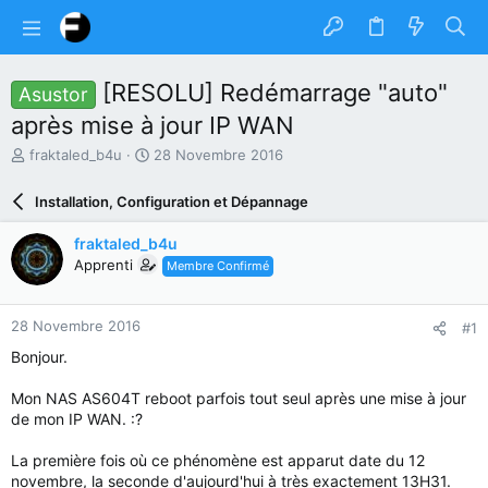
[RESOLU] Redémarrage "auto"
Asustor
après mise à jour IP WAN
A
D
fraktaled_b4u
28 Novembre 2016
u
a
t
t
Installation, Configuration et Dépannage
e
e
u
d
fraktaled_b4u
r
e
Apprenti
Membre Confirmé
d
d
u
é
s
b
28 Novembre 2016
#1
u
u
j
t
Bonjour.
e
t
Mon NAS AS604T reboot parfois tout seul après une mise à jour
de mon IP WAN. :?
La première fois où ce phénomène est apparut date du 12
novembre, la seconde d'aujourd'hui à très exactement 13H31.