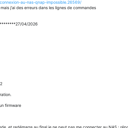
s/connexion-au-nas-qnap-impossible.26569/
 mais j'ai des erreurs dans les lignes de commandes
*********27/04/2026
 2
ation.
un firmware
nde, et redémarre au final je ne peut pas me connecter au NAS : rép