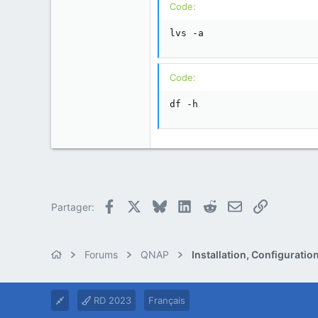
Code:
lvs -a
Code:
df -h
Facebook
X
Bluesky
LinkedIn
Reddit
E-mail
Lien
Partager:
Forums
QNAP
Installation, Configurati
RD 2023
Français