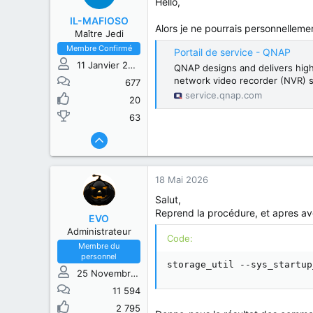
Hello,
IL-MAFIOSO
Alors je ne pourrais personnellement
Maître Jedi
Membre Confirmé
Portail de service - QNAP
11 Janvier 2016
QNAP designs and delivers high
network video recorder (NVR) 
677
service.qnap.com
20
63
18 Mai 2026
Salut,
Reprend la procédure, et apres avo
EVO
Administrateur
Code:
Membre du
personnel
storage_util --sys_startup
25 Novembre 2019
11 594
2 795