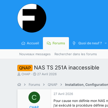
Accueil
Forums
Quoi de neuf ?
Nouveaux messages
Rechercher dans les forums
NAS TS 251A inaccessible
QNAP
A
D
CHAP
27 Avril 2026
u
a
t
t
Forums
QNAP
Installation, Configurati
e
e
u
d
27 Avril 2026
C
r
e
d
d
Pour cause non définie mon NAS n'
u
é
j'ai exécuté la procédure définie 
CHAP