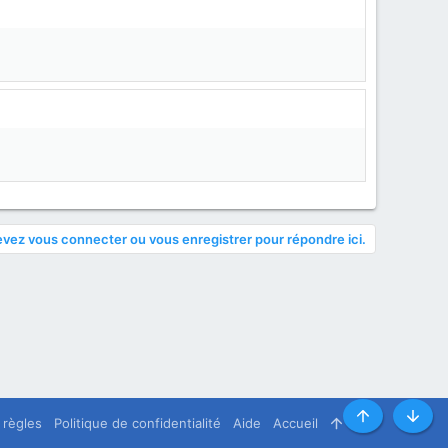
vez vous connecter ou vous enregistrer pour répondre ici.
 règles
Politique de confidentialité
Aide
Accueil
R
Haut
Bas
S