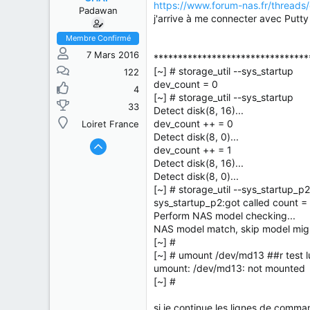
s
b
https://www.forum-nas.fr/thread
Padawan
u
u
j'arrive à me connecter avec Putty
j
t
e
Membre Confirmé
t
7 Mars 2016
*******************************
[~] # storage_util --sys_startup
122
dev_count = 0
4
[~] # storage_util --sys_startup
33
Detect disk(8, 16)...
dev_count ++ = 0
Loiret France
Detect disk(8, 0)...
dev_count ++ = 1
Detect disk(8, 16)...
Detect disk(8, 0)...
[~] # storage_util --sys_startup_p2
sys_startup_p2:got called count =
Perform NAS model checking...
NAS model match, skip model migr
[~] #
[~] # umount /dev/md13 ##r test l
umount: /dev/md13: not mounted
[~] #
si je continue les lignes de comma