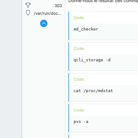
Donne-nous le résultat des comma
303
/var/run/docker.sock
Code:
md_checker
Code:
qcli_storage -d
Code:
cat /proc/mdstat
Code:
pvs -a