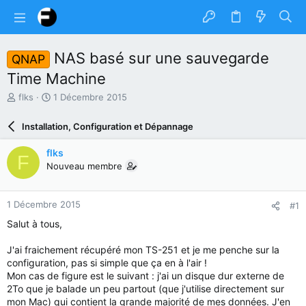
NAS basé sur une sauvegarde
QNAP
Time Machine
A
D
flks
1 Décembre 2015
u
a
t
t
Installation, Configuration et Dépannage
e
e
u
d
flks
F
r
e
Nouveau membre
d
d
u
é
s
b
1 Décembre 2015
#1
u
u
j
t
Salut à tous,
e
t
J'ai fraichement récupéré mon TS-251 et je me penche sur la
configuration, pas si simple que ça en à l'air !
Mon cas de figure est le suivant : j'ai un disque dur externe de
2To que je balade un peu partout (que j'utilise directement sur
mon Mac) qui contient la grande majorité de mes données. J'en