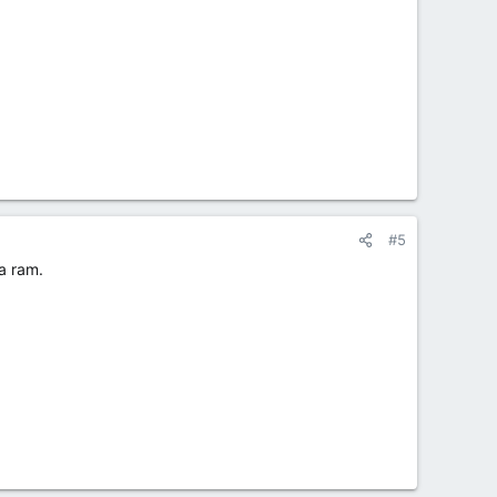
#5
la ram.