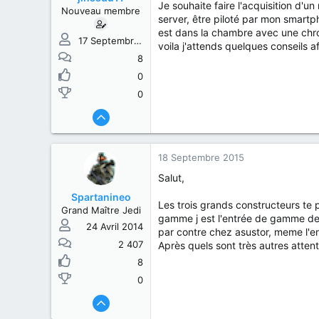
s
b
Je souhaite faire l'acquisition d'u
Nouveau membre
u
u
server, être piloté par mon smartp
j
t
est dans la chambre avec une chro
e
17 Septembre 2015
voila j'attends quelques conseils a
t
8
0
0
18 Septembre 2015
Salut,
Spartanineo
Les trois grands constructeurs te pe
Grand Maître Jedi
gamme j est l'entrée de gamme de ch
24 Avril 2014
par contre chez asustor, meme l'e
2 407
Après quels sont très autres attent
8
0