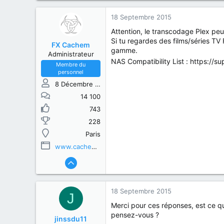
18 Septembre 2015
Attention, le transcodage Plex peu
Si tu regardes des films/séries TV 
FX Cachem
gamme.
Administrateur
NAS Compatibility List : https://
Membre du
personnel
8 Décembre 2013
14 100
743
228
Paris
www.cachem.fr
18 Septembre 2015
J
Merci pour ces réponses, est ce qu
pensez-vous ?
jinssdu11