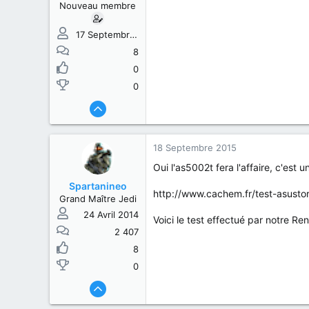
Nouveau membre
17 Septembre 2015
8
0
0
18 Septembre 2015
Oui l'as5002t fera l'affaire, c'est u
Spartanineo
http://www.cachem.fr/test-asusto
Grand Maître Jedi
24 Avril 2014
Voici le test effectué par notre Re
2 407
8
0