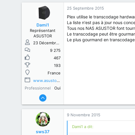
25 Septembre 2015
Plex utilise le transcodage hardwa
La liste n'est pas à jour nous conc
Dami1
Tous nos NAS ASUSTOR font tourne
Représentant
Le transcodage peut être gourmand
ASUSTOR
Le plus gourmand en transcodage
23 Décembre 2013
9 275
467
193
France
www.asustor.com
Professionnel
Oui
9 Novembre 2015
Dami1 a dit:
sws37