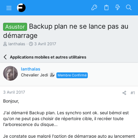
Backup plan ne se lance pas au
Asustor
démarrage
A
D
lanthalas
3 Avril 2017
u
a
t
t
Applications mobiles et autres utilitaires
e
e
u
d
lanthalas
r
e
Chevalier Jedi
Membre Confirmé
d
d
u
é
s
b
3 Avril 2017
#1
u
u
j
t
Bonjour,
e
t
J'ai démarré Backup plan. Les synchro sont ok. seul bémol est
qu'on ne peut pas choisir de répertoire cible, il recréer toute
l'arborescence du disque...
Je constate que malgré l'option de démarrage auto au lancement