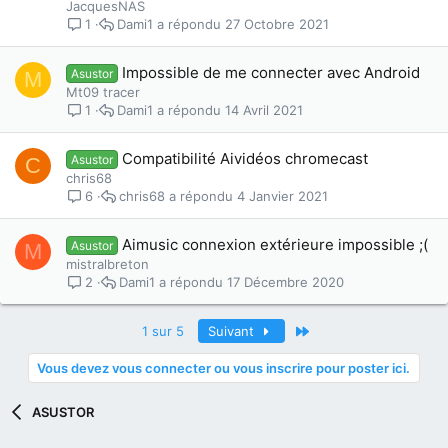
JacquesNAS
Dami1
27 Octobre 2021
1
Impossible de me connecter avec Android
Asustor
M
Mt09 tracer
Dami1
14 Avril 2021
1
Compatibilité Aividéos chromecast
Asustor
C
chris68
chris68
4 Janvier 2021
6
Aimusic connexion extérieure impossible ;(
Asustor
M
mistralbreton
Dami1
17 Décembre 2020
2
Dernier
1 sur 5
Suivant
Vous devez vous connecter ou vous inscrire pour poster ici.
ASUSTOR