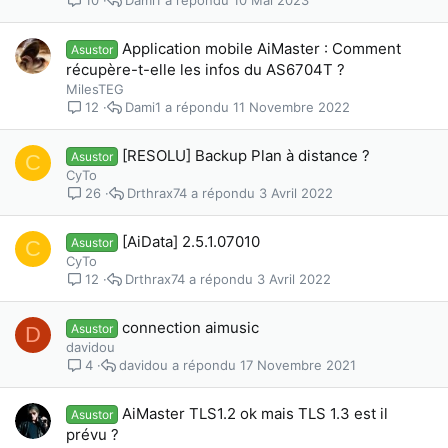
10
Application mobile AiMaster : Comment
Asustor
récupère-t-elle les infos du AS6704T ?
MilesTEG
Dami1
11 Novembre 2022
12
[RESOLU] Backup Plan à distance ?
Asustor
C
CyTo
Drthrax74
3 Avril 2022
26
[AiData] 2.5.1.07010
Asustor
C
CyTo
Drthrax74
3 Avril 2022
12
connection aimusic
Asustor
D
davidou
davidou
17 Novembre 2021
4
AiMaster TLS1.2 ok mais TLS 1.3 est il
Asustor
prévu ?