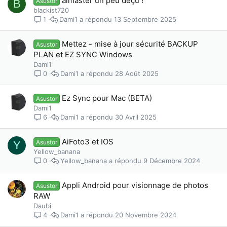
aimaster un peu déçu !
Asustor
B
blackist720
Dami1
13 Septembre 2025
1
Mettez - mise à jour sécurité BACKUP
Asustor
PLAN et EZ SYNC Windows
Dami1
Dami1
28 Août 2025
0
Ez Sync pour Mac (BETA)
Asustor
Dami1
Dami1
30 Avril 2025
6
AiFoto3 et IOS
Asustor
Y
Yellow_banana
Yellow_banana
9 Décembre 2024
0
Appli Android pour visionnage de photos
Asustor
RAW
Daubi
Dami1
20 Novembre 2024
4