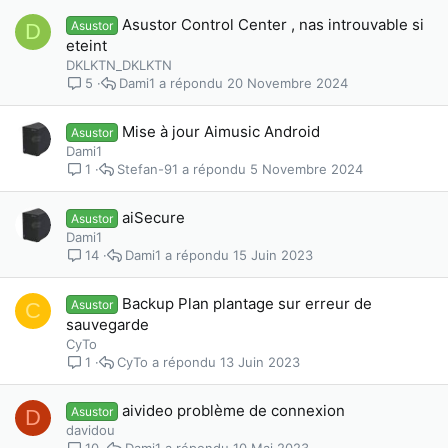
Asustor Control Center , nas introuvable si
Asustor
D
eteint
DKLKTN_DKLKTN
Dami1
20 Novembre 2024
5
Mise à jour Aimusic Android
Asustor
Dami1
Stefan-91
5 Novembre 2024
1
aiSecure
Asustor
Dami1
Dami1
15 Juin 2023
14
Backup Plan plantage sur erreur de
Asustor
C
sauvegarde
CyTo
CyTo
13 Juin 2023
1
aivideo problème de connexion
Asustor
D
davidou
Dami1
10 Mai 2023