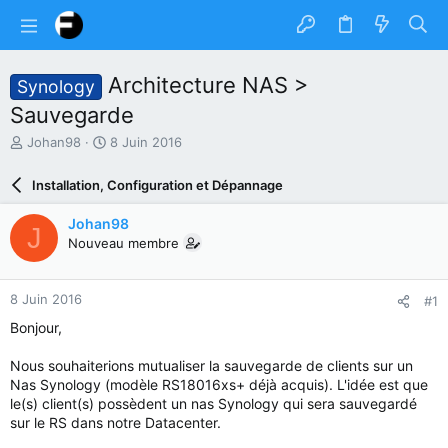
Architecture NAS >
Synology
Sauvegarde
A
D
Johan98
8 Juin 2016
u
a
t
t
Installation, Configuration et Dépannage
e
e
u
d
Johan98
J
r
e
Nouveau membre
d
d
u
é
s
b
8 Juin 2016
#1
u
u
j
t
Bonjour,
e
t
Nous souhaiterions mutualiser la sauvegarde de clients sur un
Nas Synology (modèle RS18016xs+ déjà acquis). L'idée est que
le(s) client(s) possèdent un nas Synology qui sera sauvegardé
sur le RS dans notre Datacenter.