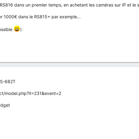
RS816 dans un premier temps, en achetant les caméras sur IP et le s
r 1000€ dans le RS815+ par exemple...
possible
)
TVS-682T
uct/model.php?II=231&event=2
udget