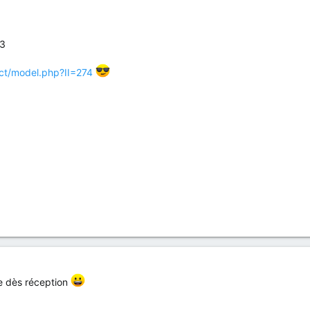
 3
ct/model.php?II=274
te dès réception