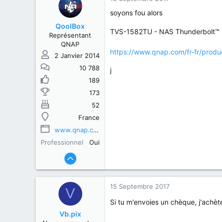
soyons fou alors
QoolBox
TVS-1582TU - NAS Thunderbolt™
Représentant
QNAP
https://www.qnap.com/fr-fr/produ
2 Janvier 2014
10 788
j
189
173
52
France
www.qnap.com
Professionnel
Oui
15 Septembre 2017
V
Si tu m'envoies un chèque, j'achè
Vb.pix