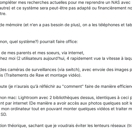
mpléter mes recherches actuelles pour me reprendre un NAS avec une
'autre) et ce système sera peut-être pas adapté ou financièrement no
tre.
 mémoire (et n'en a pas besoin de plus), on a les téléphones et tabl
 non, quel système?) pourrait faire office:
de mes parents et mes soeurs, via internet,
 moi (2 utilisateurs aujourd'hui, 4 rapidement vue la vitesse à laque
es caméras de surveillances (via switch), avec envoie des images pa
tés (Traitements de Raw et montage vidéo).
ute (je n'aurais qu'à réfléchir au "comment" faire de manière efficienc
ur mon mac: Lightroom avec 2 bibliothèques dessus, identiques à ceci p
t par internet (De manière a avoir accès aux photos quelques soit le l
s sur mon ordinateur tout en pouvant monter quelques vidéos et traite
 SD.
on théorique, sachant que je voudrais éviter les lenteurs réseaux (trai