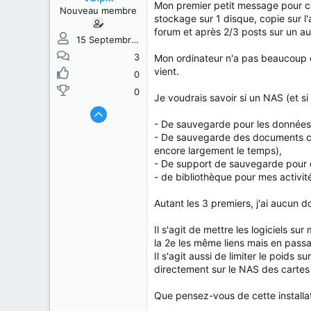
s
b
Mon premier petit message pour co
Nouveau membre
u
u
stockage sur 1 disque, copie sur l
j
t
forum et après 2/3 posts sur un au
e
15 Septembre 2017
t
3
Mon ordinateur n'a pas beaucoup de
vient.
0
0
Je voudrais savoir si un NAS (et si
- De sauvegarde pour les données 
- De sauvegarde des documents chez
encore largement le temps),
- De support de sauvegarde pour d
- de bibliothèque pour mes activi
Autant les 3 premiers, j'ai aucun do
Il s'agit de mettre les logiciels s
la 2e les même liens mais en passan
Il s'agit aussi de limiter le poid
directement sur le NAS des cartes
Que pensez-vous de cette installati