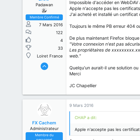
s
b
Impossible d'accéder en WebDAV à
Padawan
u
u
Apple n'accepte pas les certificats
j
t
J'ai acheté et installé un certif
e
Membre Confirmé
t
7 Mars 2016
Toujours le même PB erreur 404 o
122
De plus maintenant Firefox bloque
4
"Votre connexion n'est pas sécuri
33
Les propriétaires de xxxxxxxxx.xxx
web."
Loiret France
Quelqu'un aurait-il une solution o
Merci
JC Chapellier
9 Mars 2016
CHAP a dit:
FX Cachem
Administrateur
Apple n'accepte pas les certificat
Membre du
personnel