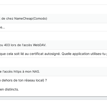
ficat de chez NameCheap(Comodo)
e...
ou 403 lors de l'accès WebDAV.
que cela soit lié au certificat autosigné. Quelle application utilises-
e l'accès https à mon NAS.
n dehors de ton réseau local) ?
n distincts.