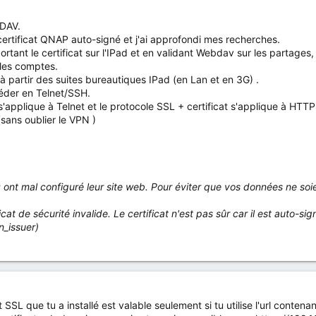
DAV.
le certificat QNAP auto-signé et j'ai approfondi mes recherches.
ant le certificat sur l'IPad et en validant Webdav sur les partages, 
r les comptes.
à partir des suites bureautiques IPad (en Lan et en 3G) .
éder en Telnet/SSH.
 s'applique à Telnet et le protocole SSL + certificat s'applique à H
(sans oublier le VPN )
 ont mal configuré leur site web. Pour éviter que vos données ne soi
cat de sécurité invalide. Le certificat n'est pas sûr car il est auto-si
n_issuer)
at SSL que tu a installé est valable seulement si tu utilise l'url contena