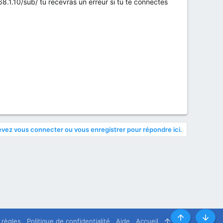
68.1.10/sub/ tu recevras un erreur si tu te connectes
vez vous connecter ou vous enregistrer pour répondre ici.
 règles
Politique de confidentialité
Aide
Accueil
R
Haut
Bas