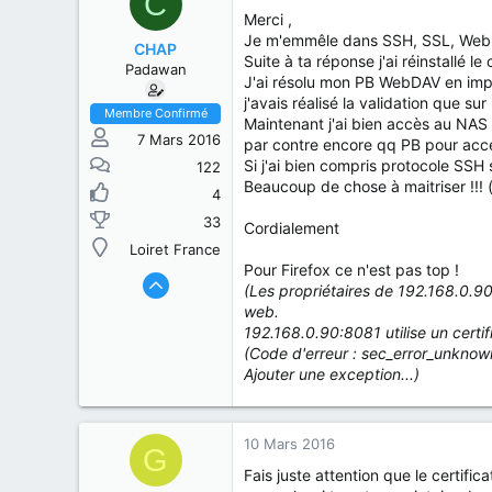
C
Merci ,
Je m'emmêle dans SSH, SSL, Web
CHAP
Suite à ta réponse j'ai réinstallé 
Padawan
J'ai résolu mon PB WebDAV en import
j'avais réalisé la validation que su
Membre Confirmé
Maintenant j'ai bien accès au NAS 
7 Mars 2016
par contre encore qq PB pour acc
Si j'ai bien compris protocole SSH
122
Beaucoup de chose à maitriser !!! 
4
33
Cordialement
Loiret France
Pour Firefox ce n'est pas top !
(Les propriétaires de 192.168.0.90
web.
192.168.0.90:8081 utilise un certifi
(Code d'erreur : sec_error_unknow
Ajouter une exception...)
10 Mars 2016
G
Fais juste attention que le certific