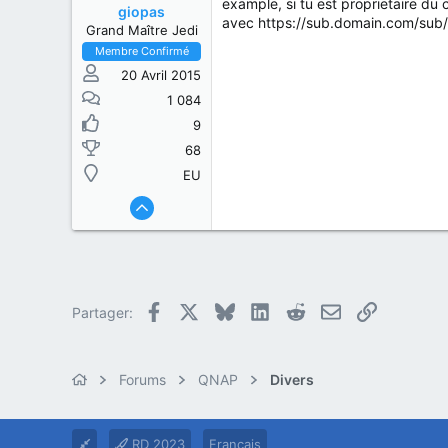
example, si tu est proprietaire du 
giopas
avec https://sub.domain.com/sub/
Grand Maître Jedi
Membre Confirmé
20 Avril 2015
1 084
9
68
EU
Facebook
X
Bluesky
LinkedIn
Reddit
E-mail
Lien
Partager:
Forums
QNAP
Divers
RD 2023
Français