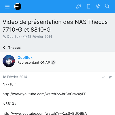
Video de présentation des NAS Thecus
7710-G et 8810-G
A
D
QoolBox
18 Février 2014
u
a
t
t
Thecus
e
e
u
d
QoolBox
r
e
Représentant QNAP
d
d
u
é
s
b
18 Février 2014
#1
u
u
j
t
N7710 :
e
t
http://www.youtube.com/watch?v=br8VCmvXyEE
N8810 :
http://www.youtube.com/watch?v=XzsSv8UQBBA