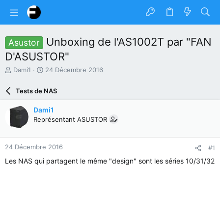
Unboxing de l'AS1002T par "FAN
Asustor
D'ASUSTOR"
A
D
Dami1
24 Décembre 2016
u
a
t
t
Tests de NAS
e
e
u
d
Dami1
r
e
Représentant ASUSTOR
d
d
u
é
s
b
24 Décembre 2016
#1
u
u
j
t
Les NAS qui partagent le même "design" sont les séries 10/31/32
e
t