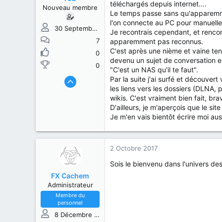
s
b
téléchargés depuis internet....
Nouveau membre
u
u
Le temps passe sans qu'apparemment
j
t
l'on connecte au PC pour manuellem
e
30 Septembre 2017
Je recontrais cependant, et rencon
t
7
apparemment pas reconnus.
C'est après une nième et vaine tent
0
devenu un sujet de conversation e
0
"C'est un NAS qu'il te faut".
Par la suite j'ai surfé et découver
les liens vers les dossiers (DLNA, p
wikis. C'est vraiment bien fait, bra
D'ailleurs, je m'aperçois que le sit
Je m'en vais bientôt écrire moi aus
2 Octobre 2017
Sois le bienvenu dans l'univers d
FX Cachem
Administrateur
Membre du
personnel
8 Décembre 2013