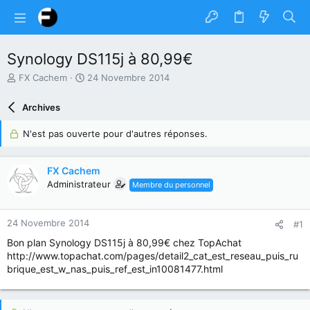
Synology DS115j à 80,99€
A
D
FX Cachem
24 Novembre 2014
u
a
t
t
Archives
e
e
u
d
N'est pas ouverte pour d'autres réponses.
r
e
d
d
u
é
FX Cachem
s
b
Administrateur
Membre du personnel
u
u
j
t
e
24 Novembre 2014
#1
t
Bon plan Synology DS115j à 80,99€ chez TopAchat
http://www.topachat.com/pages/detail2_cat_est_reseau_puis_ru
brique_est_w_nas_puis_ref_est_in10081477.html