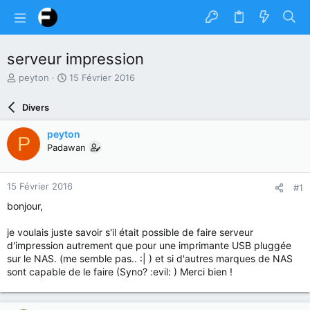
serveur impression
A
D
peyton
15 Février 2016
u
a
t
t
Divers
e
e
u
d
peyton
P
r
e
Padawan
d
d
u
é
s
b
15 Février 2016
#1
u
u
j
t
bonjour,
e
t
je voulais juste savoir s'il était possible de faire serveur
d'impression autrement que pour une imprimante USB pluggée
sur le NAS. (me semble pas.. :| ) et si d'autres marques de NAS
sont capable de le faire (Syno? :evil: ) Merci bien !