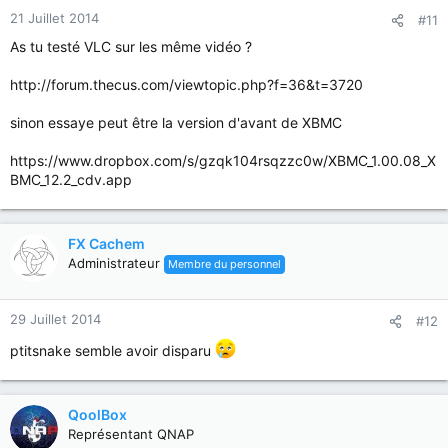
21 Juillet 2014
#11
As tu testé VLC sur les même vidéo ?
http://forum.thecus.com/viewtopic.php?f=36&t=3720
sinon essaye peut être la version d'avant de XBMC
https://www.dropbox.com/s/gzqk104rsqzzc0w/XBMC_1.00.08_X
BMC_12.2_cdv.app
FX Cachem
Administrateur
Membre du personnel
29 Juillet 2014
#12
ptitsnake semble avoir disparu
QoolBox
Représentant QNAP