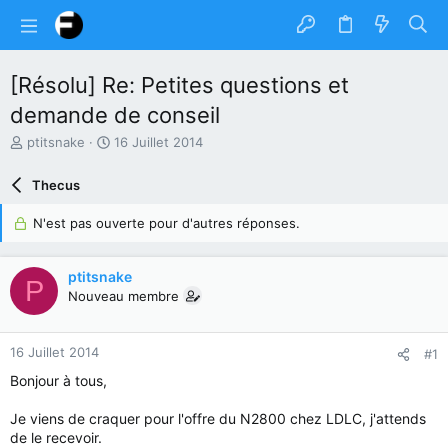
[Résolu] Re: Petites questions et
demande de conseil
A
D
ptitsnake
16 Juillet 2014
u
a
t
t
Thecus
e
e
u
d
N'est pas ouverte pour d'autres réponses.
r
e
d
d
u
é
ptitsnake
P
s
b
Nouveau membre
u
u
j
t
e
16 Juillet 2014
#1
t
Bonjour à tous,
Je viens de craquer pour l'offre du N2800 chez LDLC, j'attends
de le recevoir.