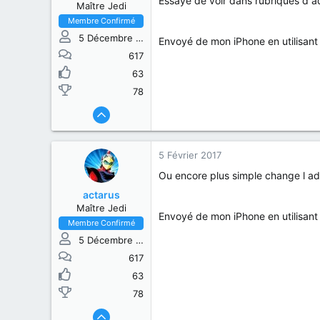
Essaye de voir dans rubriques d 
Maître Jedi
Membre Confirmé
5 Décembre 2014
Envoyé de mon iPhone en utilisant
617
63
78
5 Février 2017
Ou encore plus simple change l ad
actarus
Maître Jedi
Envoyé de mon iPhone en utilisant
Membre Confirmé
5 Décembre 2014
617
63
78