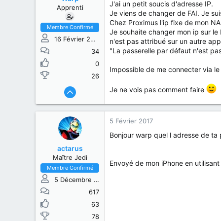
s
b
J'ai un petit soucis d'adresse IP.
Apprenti
u
u
Je viens de changer de FAI. Je sui
j
t
Chez Proximus l'ip fixe de mon NAS
e
Membre Confirmé
Je souhaite changer mon ip sur le 
t
16 Février 2015
n'est pas attribué sur un autre app
"La passerelle par défaut n'est pa
34
0
Impossible de me connecter via le
26
Je ne vois pas comment faire
5 Février 2017
Bonjour warp quel l adresse de ta p
actarus
Maître Jedi
Envoyé de mon iPhone en utilisant
Membre Confirmé
5 Décembre 2014
617
63
78