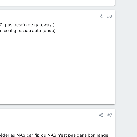
#6
.0, pas besoin de gateway )
 en config réseau auto (dhcp)
#7
céder au NAS car l'ip du NAS n'est pas dans bon range.