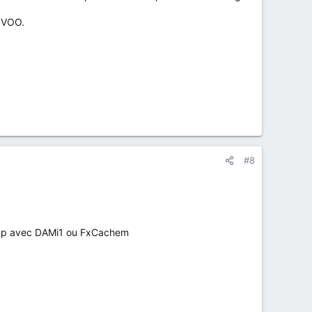
e VOO.
#8
en mp avec DAMi1 ou FxCachem