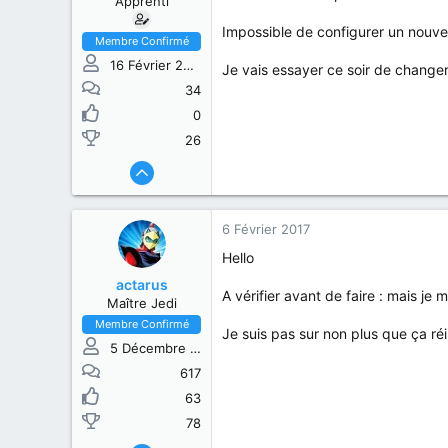
Apprenti
Impossible de configurer un nouvea
Membre Confirmé
16 Février 2015
Je vais essayer ce soir de changer 
34
0
26
6 Février 2017
Hello
actarus
A vérifier avant de faire : mais je 
Maître Jedi
Membre Confirmé
Je suis pas sur non plus que ça r
5 Décembre 2014
617
63
78