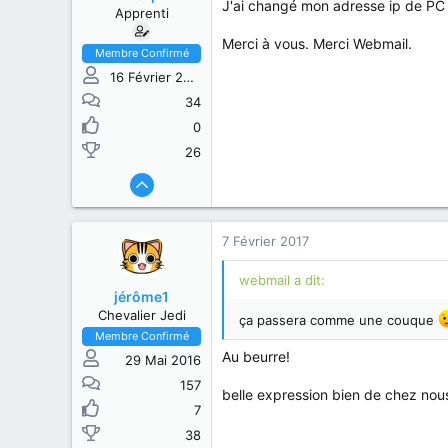
J'ai changé mon adresse ip de PC 
Apprenti
Merci à vous. Merci Webmail.
Membre Confirmé
16 Février 2015
34
0
26
7 Février 2017
webmail a dit:
jérôme1
Chevalier Jedi
ça passera comme une couque
Membre Confirmé
Au beurre!
29 Mai 2016
157
belle expression bien de chez nou
7
38