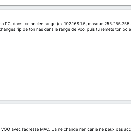
r ton PC, dans ton ancien range (ex 192.168.1.5, masque 255.255.255
u changes l'ip de ton nas dans le range de Voo, puis tu remets ton pc
box VOO avec l'adresse MAC. Ca ne change rien car je ne peux pas ac