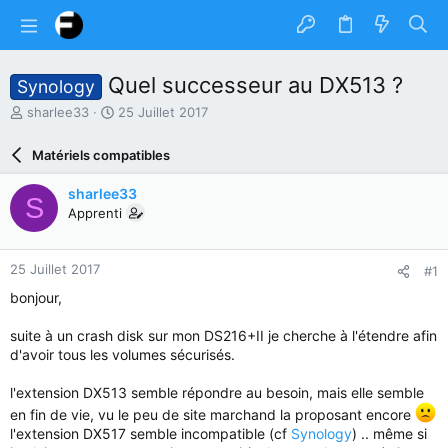
Quel successeur au DX513 ?
Synology
A
D
sharlee33
25 Juillet 2017
u
a
t
t
Matériels compatibles
e
e
u
d
sharlee33
S
r
e
Apprenti
d
d
u
é
s
b
25 Juillet 2017
#1
u
u
j
t
bonjour,
e
t
suite à un crash disk sur mon DS216+II je cherche à l'étendre afin
d'avoir tous les volumes sécurisés.
l'extension DX513 semble répondre au besoin, mais elle semble
en fin de vie, vu le peu de site marchand la proposant encore
l'extension DX517 semble incompatible (cf
Synology
) .. même si