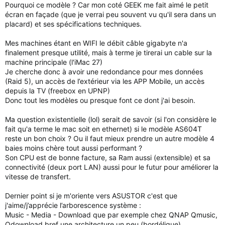
Pourquoi ce modèle ? Car mon coté GEEK me fait aimé le petit
écran en façade (que je verrai peu souvent vu qu'il sera dans un
placard) et ses spécifications techniques.
Mes machines étant en WIFI le débit câble gigabyte n'a
finalement presque utilité, mais à terme je tirerai un cable sur la
machine principale (l'iMac 27)
Je cherche donc à avoir une redondance pour mes données
(Raid 5), un accès de l’extérieur via les APP Mobile, un accès
depuis la TV (freebox en UPNP)
Donc tout les modèles ou presque font ce dont j'ai besoin.
Ma question existentielle (lol) serait de savoir (si l'on considère le
fait qu'a terme le mac soit en ethernet) si le modèle AS604T
reste un bon choix ? Ou il faut mieux prendre un autre modèle 4
baies moins chère tout aussi performant ?
Son CPU est de bonne facture, sa Ram aussi (extensible) et sa
connectivité (deux port LAN) aussi pour le futur pour améliorer la
vitesse de transfert.
Dernier point si je m'oriente vers ASUSTOR c'est que
j'aime/j’apprécie l’arborescence système :
Music - Media - Download que par exemple chez QNAP Qmusic,
Qdownload bref une architecture un peu (bordélique)...