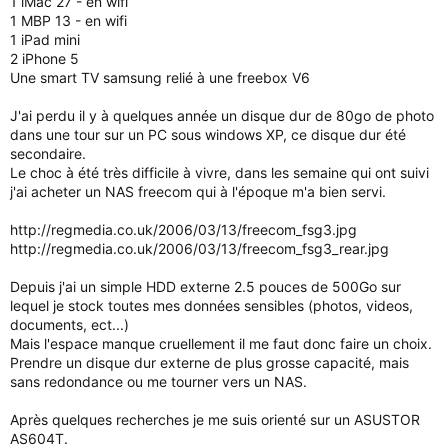
1 iMac 27 - en wifi
1 MBP 13 - en wifi
1 iPad mini
2 iPhone 5
Une smart TV samsung relié à une freebox V6
J'ai perdu il y à quelques année un disque dur de 80go de photo
dans une tour sur un PC sous windows XP, ce disque dur été
secondaire.
Le choc à été très difficile à vivre, dans les semaine qui ont suivi
j'ai acheter un NAS freecom qui à l'époque m'a bien servi.
http://regmedia.co.uk/2006/03/13/freecom_fsg3.jpg
http://regmedia.co.uk/2006/03/13/freecom_fsg3_rear.jpg
Depuis j'ai un simple HDD externe 2.5 pouces de 500Go sur
lequel je stock toutes mes données sensibles (photos, videos,
documents, ect...)
Mais l'espace manque cruellement il me faut donc faire un choix.
Prendre un disque dur externe de plus grosse capacité, mais
sans redondance ou me tourner vers un NAS.
Après quelques recherches je me suis orienté sur un ASUSTOR
AS604T.