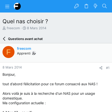
Quel nas choisir ?
A
D
freecom
8 Mars 2014
u
a
t
t
Questions avant achat
e
e
u
d
freecom
F
r
e
Apprenti
d
d
u
é
s
b
8 Mars 2014
#1
u
u
j
t
Bonjour,
e
t
tout d’abord félicitation pour ce forum consacré aux NAS !
Alors voilà je suis à la recherche d'un NAS pour un usage
domestique.
Ma configuration actuelle :