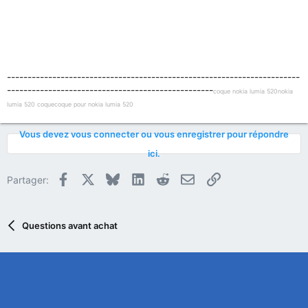
-----------------------------------------------------------------------
--------------------------------------------------
coque nokia lumia 520
nokia
lumia 520 coque
coque pour nokia lumia 520
Vous devez vous connecter ou vous enregistrer pour répondre
ici.
Facebook
X
Bluesky
LinkedIn
Reddit
E-mail
Lien
Partager:
Questions avant achat