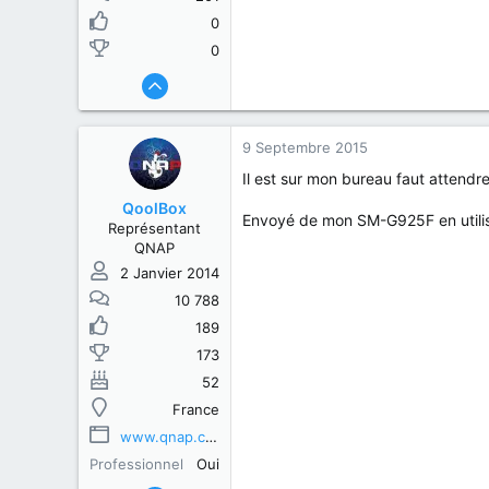
0
0
9 Septembre 2015
Il est sur mon bureau faut attendr
QoolBox
Envoyé de mon SM-G925F en utili
Représentant
QNAP
2 Janvier 2014
10 788
189
173
52
France
www.qnap.com
Professionnel
Oui