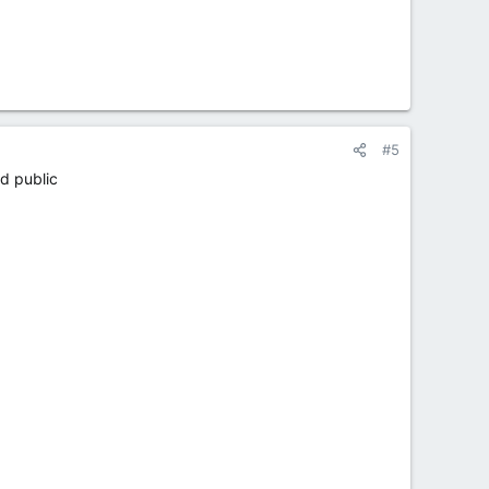
#5
nd public