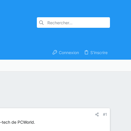
Connexion
S'inscrire
#1
h-tech de PCWorld.