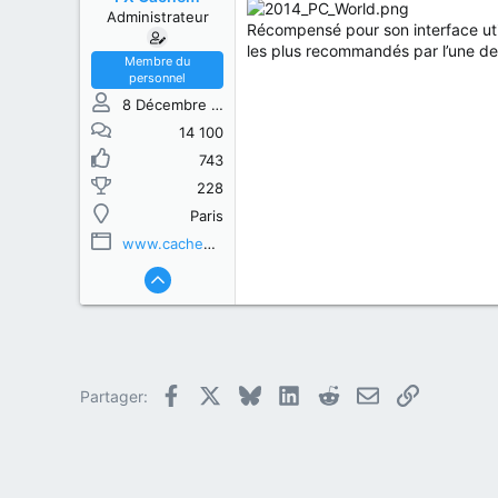
s
b
Administrateur
u
u
Récompensé pour son interface util
j
t
les plus recommandés par l’une des
e
Membre du
personnel
t
8 Décembre 2013
14 100
743
228
Paris
www.cachem.fr
Facebook
X
Bluesky
LinkedIn
Reddit
E-mail
Lien
Partager: