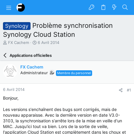
Problème synchronisation
Synology
Synology Cloud Station
A
D
FX Cachem
6 Avril 2014
u
a
t
t
Applications officielles
e
e
u
d
FX Cachem
r
e
Administrateur
Membre du personnel
d
d
u
é
s
b
6 Avril 2014
#1
u
u
j
t
Bonjour,
e
t
Les versions s'enchaînent des bugs sont corrigés, mais de
nouveau apparaisse. Avec la dernière version en date V3.0-
3103, la synchronisation s'arrête lors de la mise en veille d'un
MAC. Jusqu'ici tout va bien. Lors de la sortie de veille,
l'application Cloud Station est complètement dans les choux et