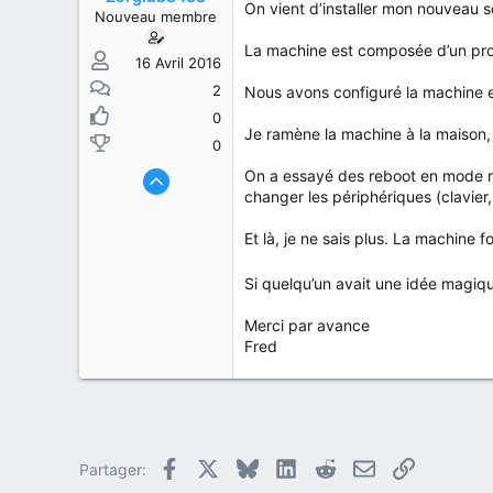
s
b
On vient d’installer mon nouveau 
Nouveau membre
u
u
j
t
La machine est composée d’un pr
e
16 Avril 2016
t
2
Nous avons configuré la machine et
0
Je ramène la machine à la maison, 
0
On a essayé des reboot en mode re
changer les périphériques (clavier
Et là, je ne sais plus. La machine f
Si quelqu’un avait une idée magiq
Merci par avance
Fred
Facebook
X
Bluesky
LinkedIn
Reddit
E-mail
Lien
Partager: