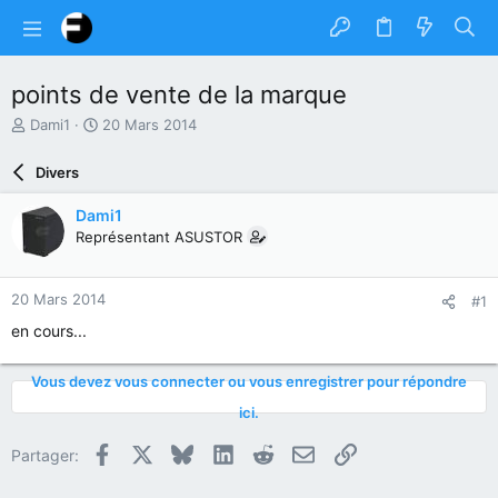
points de vente de la marque
A
D
Dami1
20 Mars 2014
u
a
t
t
Divers
e
e
u
d
Dami1
r
e
Représentant ASUSTOR
d
d
u
é
s
b
20 Mars 2014
#1
u
u
j
t
en cours...
e
t
Vous devez vous connecter ou vous enregistrer pour répondre
ici.
Facebook
X
Bluesky
LinkedIn
Reddit
E-mail
Lien
Partager: