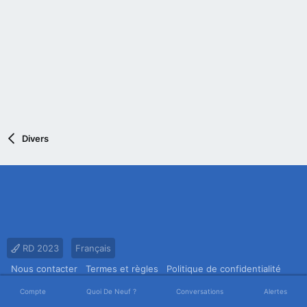
Divers
RD 2023
Français
Nous contacter
Termes et règles
Politique de confidentialité
Aide
Accueil
R
Compte
Quoi De Neuf ?
Conversations
Alertes
S