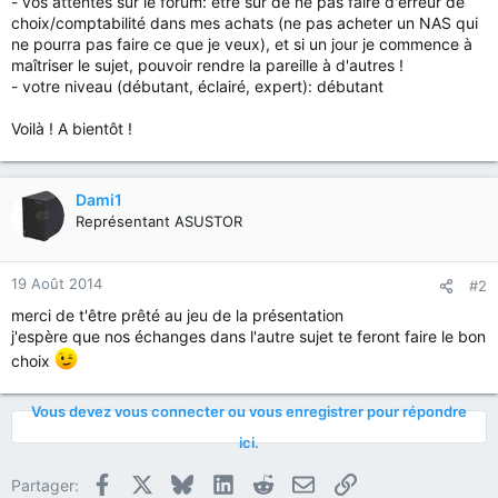
- vos attentes sur le forum: être sûr de ne pas faire d'erreur de
choix/comptabilité dans mes achats (ne pas acheter un NAS qui
ne pourra pas faire ce que je veux), et si un jour je commence à
maîtriser le sujet, pouvoir rendre la pareille à d'autres !
- votre niveau (débutant, éclairé, expert): débutant
Voilà ! A bientôt !
Dami1
Représentant ASUSTOR
19 Août 2014
#2
merci de t'être prêté au jeu de la présentation
j'espère que nos échanges dans l'autre sujet te feront faire le bon
choix
Vous devez vous connecter ou vous enregistrer pour répondre
ici.
Facebook
X
Bluesky
LinkedIn
Reddit
E-mail
Lien
Partager: