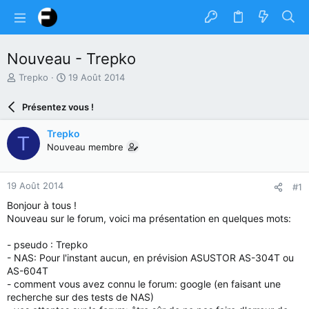
Nouveau - Trepko
A
D
Trepko
19 Août 2014
u
a
t
t
Présentez vous !
e
e
u
d
Trepko
T
r
e
Nouveau membre
d
d
u
é
s
b
19 Août 2014
#1
u
u
j
t
Bonjour à tous !
e
Nouveau sur le forum, voici ma présentation en quelques mots:
t
- pseudo : Trepko
- NAS: Pour l'instant aucun, en prévision ASUSTOR AS-304T ou
AS-604T
- comment vous avez connu le forum: google (en faisant une
recherche sur des tests de NAS)