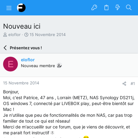
Nouveau ici
A
D
eloflor
15 Novembre 2014
u
a
t
t
Présentez vous !
e
e
u
d
eloflor
E
r
e
Nouveau membre
d
d
u
é
s
b
15 Novembre 2014
#1
u
u
j
t
Bonjour,
e
Moi, c'est Patrice, 47 ans , Lorrain (METZ), NAS Synology DS211j,
t
OS windows 7, connecté par LIVEBOX play, peut-être bientôt sur
Mac !
Je n'utilise que peu de fonctionnalités de mon NAS, car pas trop
familier de tout ce qui est réseau!
Merci de m'accueillir sur ce forum, que je viens de découvrir, et
me parait fort instructif :!: