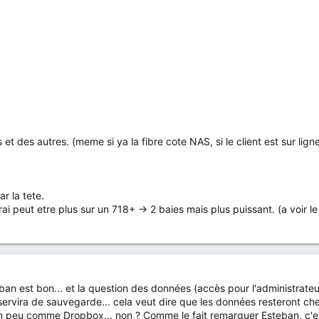
 des autres. (meme si ya la fibre cote NAS, si le client est sur ligne 
r la tete.
irai peut etre plus sur un 718+ -> 2 baies mais plus puissant. (a voir l
n est bon... et la question des données (accès pour l'administrateur)
servira de sauvegarde... cela veut dire que les données resteront ch
 peu comme Dropbox... non ? Comme le fait remarquer Esteban, c'est b