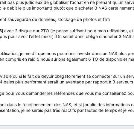
rait pas plus judicieux de globaliser l'achat en ne prenant qu'un serve
c le débit le plus important) plutôt que d'acheter 3 NAS certainement
lement sauvegarde de données, stockage de photos et film
j avec 2 disque dur 2TO (je pense suffisant pour mon utilisation), et 
compris pour avoir l'effet miroir). On serait donc obligé d'acheter 3 NA
 utilisation, je me dit que nous pourrions investir dans un NAS plu
bien compris en raid 5 nous aurions également 6 TO de disponible) ma
viable ou si le fait de devoir obligatoirement se connecter sur un serve
4 baies plus performant serait un avantage par rapport à 3 serveurs 
e pour vous demander les références que vous me conseilleriez pour
tant dans le fonctionnement des NAS, et si j'oublie des informations 
sentation, je ne serais pas très réactifs par fautes de temps et je v