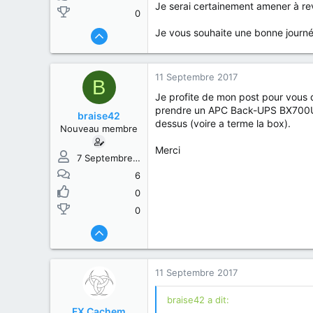
Je serai certainement amener à reve
0
Je vous souhaite une bonne journé
11 Septembre 2017
B
Je profite de mon post pour vous d
prendre un APC Back-UPS BX700UI, 
braise42
dessus (voire a terme la box).
Nouveau membre
Merci
7 Septembre 2017
6
0
0
11 Septembre 2017
braise42 a dit:
FX Cachem