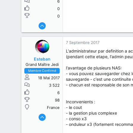
6
0
0
7 Septembre 2017
L'administrateur par definition a ac
(pendant cette etape, l'admin peu
Esteban
Grand Maître Jedi
l'avantage de plusieurs NAS:
Membre Confirmé
- vous pouvez sauvegarder chez les
18 Mai 2017
sauvegarde - c'est une continuite d
- chacun est responsable de son m
3 522
6
98
Inconvenients :
- le cout
France
- la gestion plus complexe
- conso x3
- onduleur x3 (fortement recomman