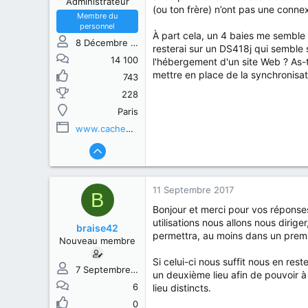
Administrateur
(ou ton frère) n’ont pas une conne
Membre du
personnel
À part cela, un 4 baies me semble 
8 Décembre 2013
resterai sur un DS418j qui semble 
14 100
l'hébergement d'un site Web ? As-t
mettre en place de la synchronisat
743
228
Paris
www.cachem.fr
11 Septembre 2017
B
Bonjour et merci pour vos réponses
utilisations nous allons nous dir
braise42
permettra, au moins dans un premier
Nouveau membre
Si celui-ci nous suffit nous en re
7 Septembre 2017
un deuxième lieu afin de pouvoir à
6
lieu distincts.
0