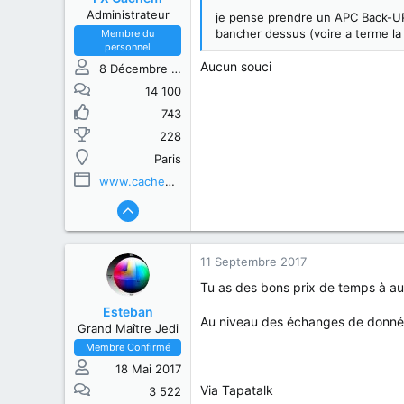
Administrateur
je pense prendre un APC Back-UPS
bancher dessus (voire a terme la
Membre du
personnel
Aucun souci
8 Décembre 2013
14 100
743
228
Paris
www.cachem.fr
11 Septembre 2017
Tu as des bons prix de temps à au
Esteban
Au niveau des échanges de données. 
Grand Maître Jedi
Membre Confirmé
18 Mai 2017
Via Tapatalk
3 522