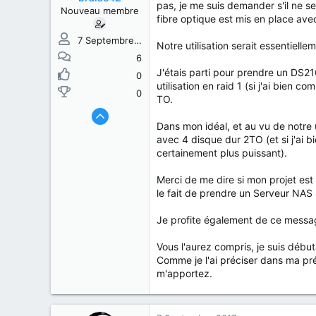
s
b
pas, je me suis demander s'il ne se
Nouveau membre
u
u
fibre optique est mis en place ave
j
t
e
7 Septembre 2017
Notre utilisation serait essentiel
t
6
J'étais parti pour prendre un DS216
0
utilisation en raid 1 (si j'ai bien 
0
TO.
Dans mon idéal, et au vu de notre
avec 4 disque dur 2TO (et si j'ai 
certainement plus puissant).
Merci de me dire si mon projet est 
le fait de prendre un Serveur NAS 
Je profite également de ce messag
Vous l'aurez compris, je suis débu
Comme je l'ai préciser dans ma pré
m'apportez.