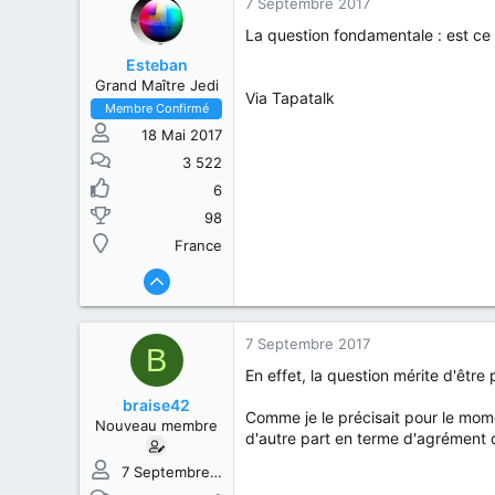
7 Septembre 2017
La question fondamentale : est ce 
Esteban
Grand Maître Jedi
Via Tapatalk
Membre Confirmé
18 Mai 2017
3 522
6
98
France
7 Septembre 2017
B
En effet, la question mérite d'être
braise42
Comme je le précisait pour le momen
Nouveau membre
d'autre part en terme d'agrément d
7 Septembre 2017