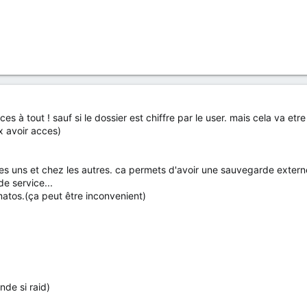
ces à tout ! sauf si le dossier est chiffre par le user. mais cela va etr
x avoir acces)
 uns et chez les autres. ca permets d'avoir une sauvegarde externe 
e service...
atos.(ça peut être inconvenient)
de si raid)