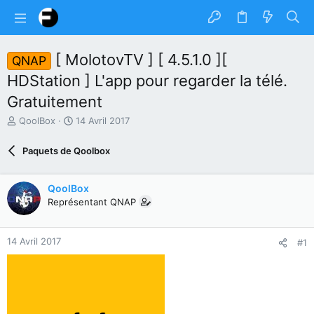
[ MolotovTV ] [ 4.5.1.0 ][
QNAP
HDStation ] L'app pour regarder la télé.
Gratuitement
A
D
QoolBox
14 Avril 2017
u
a
t
t
Paquets de Qoolbox
e
e
u
d
r
e
QoolBox
d
d
Représentant QNAP
u
é
s
b
u
u
14 Avril 2017
#1
j
t
e
t