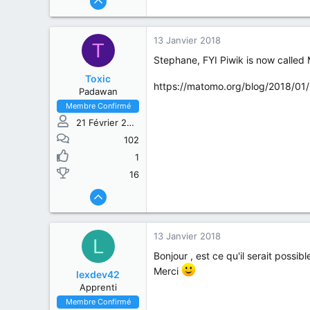
13 Janvier 2018
T
Stephane, FYI Piwik is now calle
Toxic
https://matomo.org/blog/2018/01
Padawan
Membre Confirmé
21 Février 2015
102
1
16
13 Janvier 2018
L
Bonjour , est ce qu'il serait possibl
Merci
lexdev42
Apprenti
Membre Confirmé