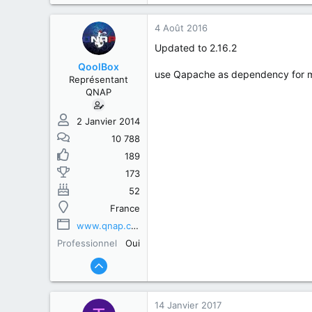
4 Août 2016
Updated to 2.16.2
QoolBox
use Qapache as dependency for mo
Représentant
QNAP
2 Janvier 2014
10 788
189
173
52
France
www.qnap.com
Professionnel
Oui
14 Janvier 2017