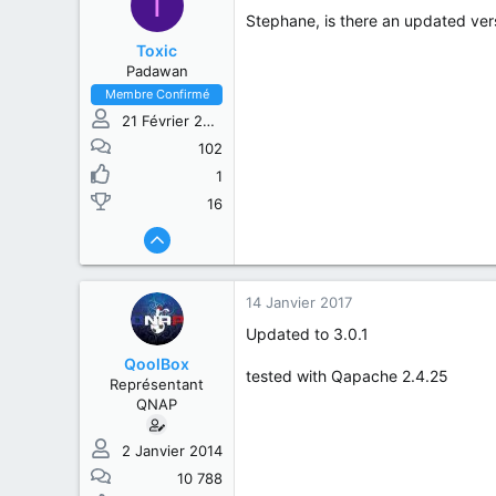
T
Stephane, is there an updated vers
Toxic
Padawan
Membre Confirmé
21 Février 2015
102
1
16
14 Janvier 2017
Updated to 3.0.1
QoolBox
tested with Qapache 2.4.25
Représentant
QNAP
2 Janvier 2014
10 788