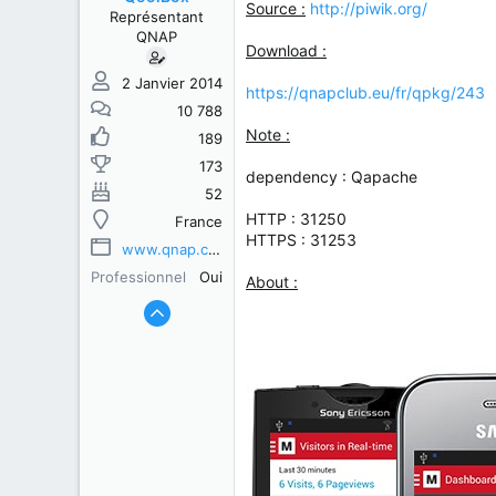
s
b
Source :
http://piwik.org/
Représentant
u
u
QNAP
j
t
Download :
e
t
2 Janvier 2014
https://qnapclub.eu/fr/qpkg/243
10 788
Note :
189
173
dependency : Qapache
52
HTTP : 31250
France
HTTPS : 31253
www.qnap.com
Professionnel
Oui
About :