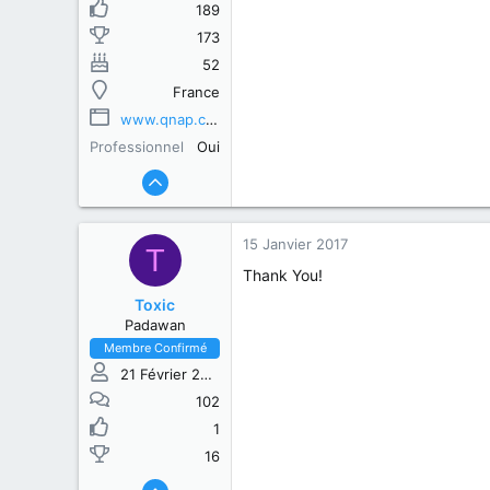
189
173
52
France
www.qnap.com
Professionnel
Oui
15 Janvier 2017
T
Thank You!
Toxic
Padawan
Membre Confirmé
21 Février 2015
102
1
16