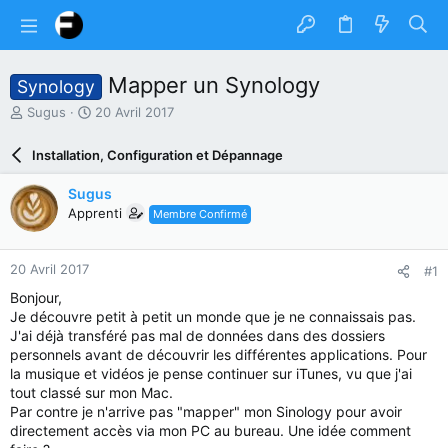
Mapper un Synology
Synology
A
D
Sugus
20 Avril 2017
u
a
t
t
Installation, Configuration et Dépannage
e
e
u
d
Sugus
r
e
Apprenti
Membre Confirmé
d
d
u
é
s
b
20 Avril 2017
#1
u
u
j
t
Bonjour,
e
Je découvre petit à petit un monde que je ne connaissais pas.
t
J'ai déjà transféré pas mal de données dans des dossiers
personnels avant de découvrir les différentes applications. Pour
la musique et vidéos je pense continuer sur iTunes, vu que j'ai
tout classé sur mon Mac.
Par contre je n'arrive pas "mapper" mon Sinology pour avoir
directement accès via mon PC au bureau. Une idée comment