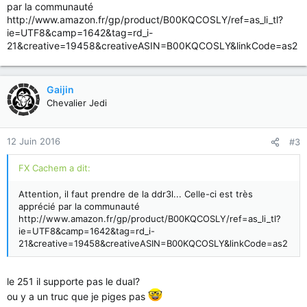
par la communauté
http://www.amazon.fr/gp/product/B00KQCOSLY/ref=as_li_tl?
ie=UTF8&camp=1642&tag=rd_i-
21&creative=19458&creativeASIN=B00KQCOSLY&linkCode=as2
Gaijin
Chevalier Jedi
12 Juin 2016
#3
FX Cachem a dit:
Attention, il faut prendre de la ddr3l... Celle-ci est très
apprécié par la communauté
http://www.amazon.fr/gp/product/B00KQCOSLY/ref=as_li_tl?
ie=UTF8&camp=1642&tag=rd_i-
21&creative=19458&creativeASIN=B00KQCOSLY&linkCode=as2
le 251 il supporte pas le dual?
ou y a un truc que je piges pas