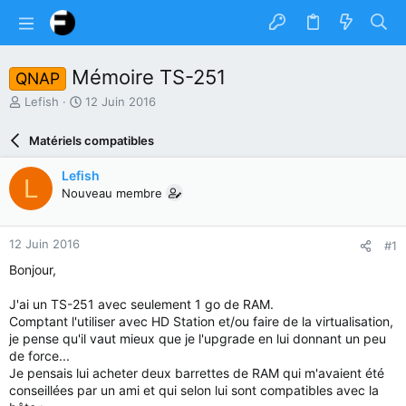
Mémoire TS-251
QNAP
A
D
Lefish
12 Juin 2016
u
a
t
t
Matériels compatibles
e
e
u
d
Lefish
L
r
e
Nouveau membre
d
d
u
é
s
b
12 Juin 2016
#1
u
u
j
t
Bonjour,
e
t
J'ai un TS-251 avec seulement 1 go de RAM.
Comptant l'utiliser avec HD Station et/ou faire de la virtualisation,
je pense qu'il vaut mieux que je l'upgrade en lui donnant un peu
de force...
Je pensais lui acheter deux barrettes de RAM qui m'avaient été
conseillées par un ami et qui selon lui sont compatibles avec la