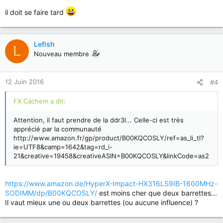
il doit se faire tard
Lefish
L
Nouveau membre
12 Juin 2016
#4
FX Cachem a dit:
Attention, il faut prendre de la ddr3l... Celle-ci est très
apprécié par la communauté
http://www.amazon.fr/gp/product/B00KQCOSLY/ref=as_li_tl?
ie=UTF8&camp=1642&tag=rd_i-
21&creative=19458&creativeASIN=B00KQCOSLY&linkCode=as2
https://www.amazon.de/HyperX-Impact-HX316LS9IB-1600MHz-
SODIMM/dp/B00KQCOSLY/
est moins cher que deux barrettes...
Il vaut mieux une ou deux barrettes (ou aucune influence) ?