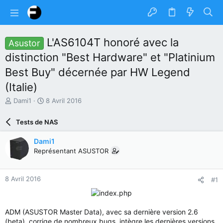
L'AS6104T honoré avec la
Asustor
distinction "Best Hardware" et "Platinium
Best Buy" décernée par HW Legend
(Italie)
A
D
Dami1
8 Avril 2016
u
a
t
t
Tests de NAS
e
e
u
d
Dami1
r
e
Représentant ASUSTOR
d
d
u
é
s
b
8 Avril 2016
#1
u
u
j
t
e
t
ADM (ASUSTOR Master Data), avec sa dernière version 2.6
(beta), corrige de nombreux bugs, intègre les dernières versions