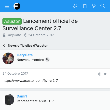
Lancement officiel de
Asustor
Surveillance Center 2.7
A
D
GaryGate
24 Octobre 2017
u
a
t
t
News officielles d'Asustor
e
e
u
d
GaryGate
r
e
Nouveau membre
d
d
u
é
s
b
24 Octobre 2017
#1
u
u
j
t
https://www.asustor.com/fr/nvr2_7
e
t
Dami1
Représentant ASUSTOR