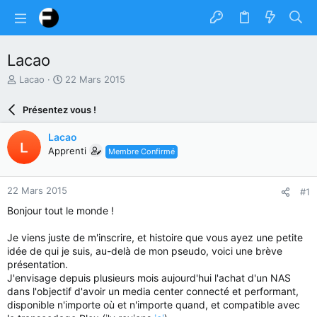
Lacao
A
D
Lacao
22 Mars 2015
u
a
t
t
Présentez vous !
e
e
u
d
Lacao
r
e
Apprenti
Membre Confirmé
d
d
u
é
s
b
22 Mars 2015
#1
u
u
j
t
Bonjour tout le monde !
e
t
Je viens juste de m'inscrire, et histoire que vous ayez une petite
idée de qui je suis, au-delà de mon pseudo, voici une brève
présentation.
J'envisage depuis plusieurs mois aujourd'hui l'achat d'un NAS
dans l'objectif d'avoir un media center connecté et performant,
disponible n'importe où et n'importe quand, et compatible avec