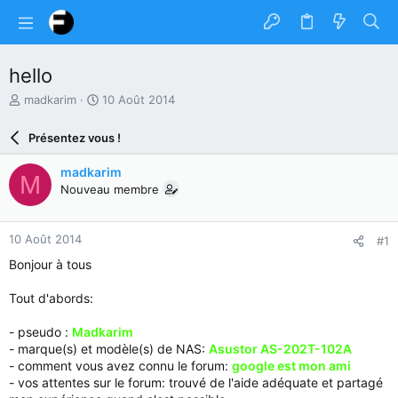
hello
A
D
madkarim
10 Août 2014
u
a
t
t
Présentez vous !
e
e
u
d
madkarim
M
r
e
Nouveau membre
d
d
u
é
s
b
10 Août 2014
#1
u
u
j
t
Bonjour à tous
e
t
Tout d'abords:
- pseudo :
Madkarim
- marque(s) et modèle(s) de NAS:
Asustor AS-202T-102A
- comment vous avez connu le forum:
google est mon ami
- vos attentes sur le forum: trouvé de l'aide adéquate et partagé