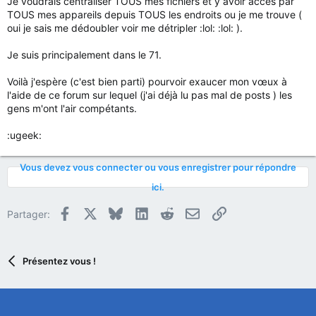
Je voudrais centraliser TOUS mes fichiers et y avoir accès par
TOUS mes appareils depuis TOUS les endroits ou je me trouve (
oui je sais me dédoubler voir me détripler :lol: :lol: ).
Je suis principalement dans le 71.
Voilà j'espère (c'est bien parti) pourvoir exaucer mon vœux à
l'aide de ce forum sur lequel (j'ai déjà lu pas mal de posts ) les
gens m'ont l'air compétants.
:ugeek:
Vous devez vous connecter ou vous enregistrer pour répondre
ici.
Facebook
X
Bluesky
LinkedIn
Reddit
E-mail
Lien
Partager:
Présentez vous !