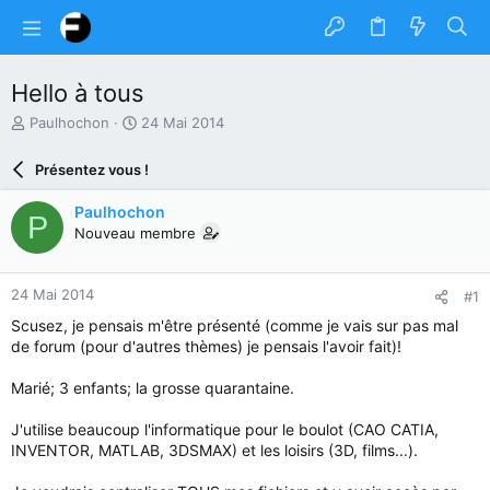
Hello à tous
A
D
Paulhochon
24 Mai 2014
u
a
t
t
Présentez vous !
e
e
u
d
Paulhochon
P
r
e
Nouveau membre
d
d
u
é
s
b
24 Mai 2014
#1
u
u
j
t
Scusez, je pensais m'être présenté (comme je vais sur pas mal
e
de forum (pour d'autres thèmes) je pensais l'avoir fait)!
t
Marié; 3 enfants; la grosse quarantaine.
J'utilise beaucoup l'informatique pour le boulot (CAO CATIA,
INVENTOR, MATLAB, 3DSMAX) et les loisirs (3D, films...).