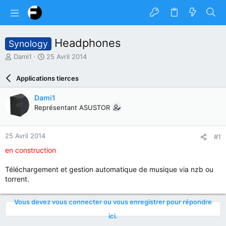
Headphones
Synology
A
D
Dami1
25 Avril 2014
u
a
t
t
Applications tierces
e
e
u
d
Dami1
r
e
Représentant ASUSTOR
d
d
u
é
s
b
25 Avril 2014
#1
u
u
j
t
en construction
e
t
Téléchargement et gestion automatique de musique via nzb ou
torrent.
Vous devez vous connecter ou vous enregistrer pour répondre
ici.