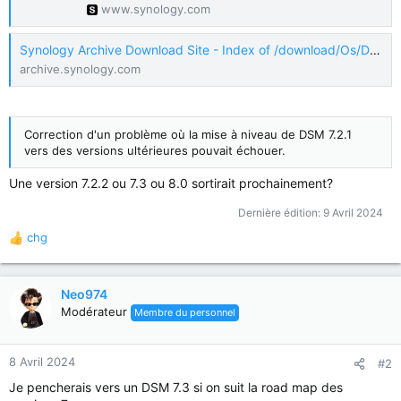
www.synology.com
Synology Archive Download Site - Index of /download/Os/DSM/7.2.1-69057-5
archive.synology.com
Correction d'un problème où la mise à niveau de DSM 7.2.1
vers des versions ultérieures pouvait échouer.
Une version 7.2.2 ou 7.3 ou 8.0 sortirait prochainement?
Dernière édition:
9 Avril 2024
chg
R
é
a
c
Neo974
t
Modérateur
Membre du personnel
i
o
n
8 Avril 2024
#2
s
Je pencherais vers un DSM 7.3 si on suit la road map des
: