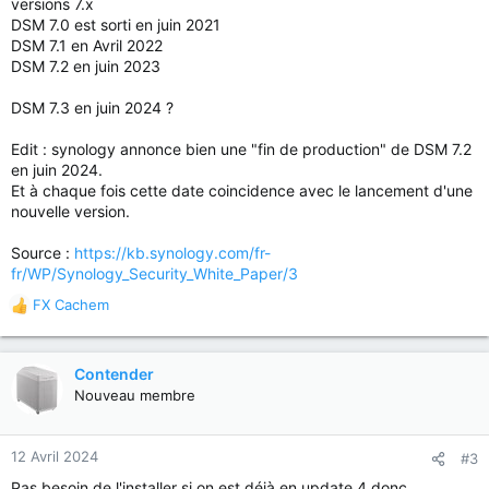
versions 7.x
DSM 7.0 est sorti en juin 2021
DSM 7.1 en Avril 2022
DSM 7.2 en juin 2023
DSM 7.3 en juin 2024 ?
Edit : synology annonce bien une "fin de production" de DSM 7.2
en juin 2024.
Et à chaque fois cette date coincidence avec le lancement d'une
nouvelle version.
Source :
https://kb.synology.com/fr-
fr/WP/Synology_Security_White_Paper/3
FX Cachem
R
é
a
c
Contender
t
Nouveau membre
i
o
n
12 Avril 2024
#3
s
Pas besoin de l'installer si on est déjà en update 4 donc ...