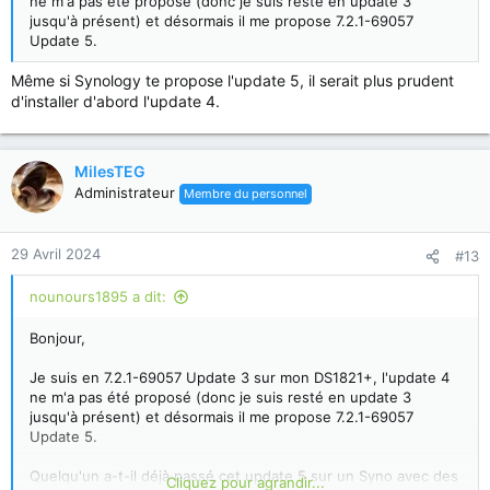
ne m'a pas été proposé (donc je suis resté en update 3
jusqu'à présent) et désormais il me propose 7.2.1-69057
Update 5.
Même si Synology te propose l'update 5, il serait plus prudent
d'installer d'abord l'update 4.
MilesTEG
Administrateur
Membre du personnel
29 Avril 2024
#13
nounours1895 a dit:
Bonjour,
Je suis en 7.2.1-69057 Update 3 sur mon DS1821+, l'update 4
ne m'a pas été proposé (donc je suis resté en update 3
jusqu'à présent) et désormais il me propose 7.2.1-69057
Update 5.
Quelqu'un a-t-il déjà passé cet update 5 sur un Syno avec des
Cliquez pour agrandir...