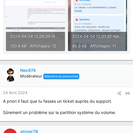
2024-04-24 12_06_05-NASGARAGE2 - Synology NAS — Mozilla Firefox.png
2024-04-24 12_07_42-NASGARAGE2 - Synology NAS — Mozilla Firefox.png
120.8 KB · Affichages: 12
86.9 KB · Affichages: 11
Neo974
Modérateur
Membre du personnel
24 Avril 2024
#8
A priori il faut que tu fasses un ticket auprès du support.
Sûrement un problème sur la partition système du volume.
olivier78