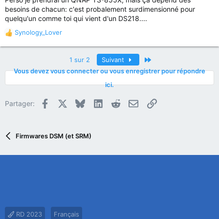
besoins de chacun: c'est probalement surdimensionné pour
quelqu'un comme toi qui vient d'un DS218....
Synology_Lover
R
é
a
Dernier
1 sur 2
Suivant
c
Vous devez vous connecter ou vous enregistrer pour répondre
t
i
ici.
o
n
Facebook
X
Bluesky
LinkedIn
Reddit
E-mail
Lien
Partager:
s
:
Firmwares DSM (et SRM)
RD 2023
Français