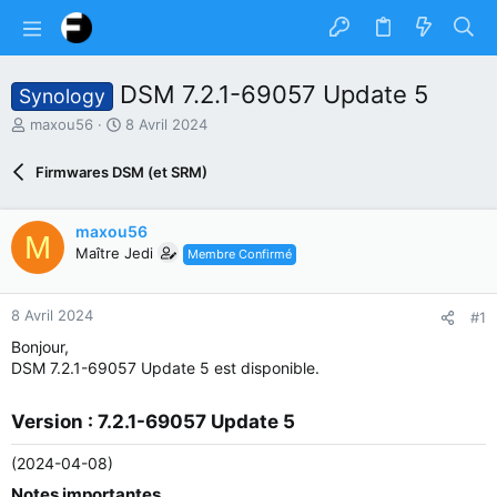
DSM 7.2.1-69057 Update 5
Synology
A
D
maxou56
8 Avril 2024
u
a
t
t
Firmwares DSM (et SRM)
e
e
u
d
r
e
maxou56
M
d
d
Maître Jedi
Membre Confirmé
u
é
s
b
u
u
8 Avril 2024
#1
j
t
e
Bonjour,
t
DSM 7.2.1-69057 Update 5 est disponible.
Version : 7.2.1-69057 Update 5​
(2024-04-08)
Notes importantes​