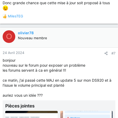
Donc grande chance que cette mise à jour soit proposé à tous
MilesTEG
R
é
a
c
olivier78
O
t
Nouveau membre
i
o
n
24 Avril 2024
#7
s
bonjour
:
nouveau sur le forum pour exposer un problème
les forums servent à ca en général !!!
ce matin, j'ai passé cette MAJ en update 5 sur mon DS920 et à
l'issue le volume principal est planté
auriez vous un idée ???
Pièces jointes