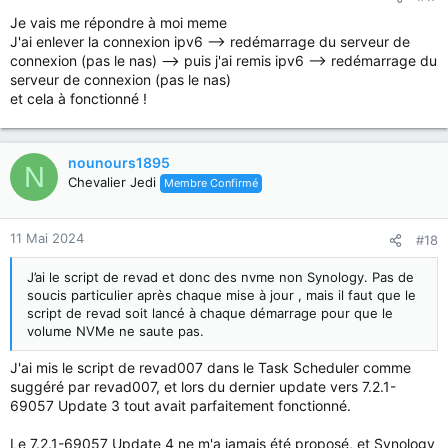
Je vais me répondre à moi meme
J'ai enlever la connexion ipv6 --> redémarrage du serveur de
connexion (pas le nas) --> puis j'ai remis ipv6 --> redémarrage du
serveur de connexion (pas le nas)
et cela à fonctionné !
nounours1895
N
Chevalier Jedi
Membre Confirmé
11 Mai 2024
#18
J’ai le script de revad et donc des nvme non Synology. Pas de
soucis particulier après chaque mise à jour , mais il faut que le
script de revad soit lancé à chaque démarrage pour que le
volume NVMe ne saute pas.
J'ai mis le script de revad007 dans le Task Scheduler comme
suggéré par revad007, et lors du dernier update vers 7.2.1-
69057 Update 3 tout avait parfaitement fonctionné.
Le 7.2.1-69057 Update 4 ne m'a jamais été proposé, et Synology