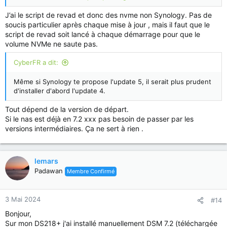
NVMe non synology (évidemment) et le script de Revad007 ?
J’ai le script de revad et donc des nvme non Synology. Pas de
Merci
soucis particulier après chaque mise à jour , mais il faut que le
script de revad soit lancé à chaque démarrage pour que le
volume NVMe ne saute pas.
CyberFR a dit:
Même si Synology te propose l'update 5, il serait plus prudent
d'installer d'abord l'update 4.
Tout dépend de la version de départ.
Si le nas est déjà en 7.2 xxx pas besoin de passer par les
versions intermédiaires. Ça ne sert à rien .
lemars
Padawan
Membre Confirmé
3 Mai 2024
#14
Bonjour,
Sur mon DS218+ j'ai installé manuellement DSM 7.2 (téléchargée