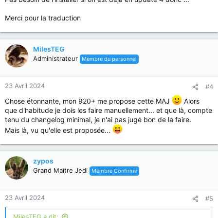
:
Merci pour la traduction
MilesTEG
Administrateur
Membre du personnel
23 Avril 2024
#4
Chose étonnante, mon 920+ me propose cette MAJ
Alors
que d'habitude je dois les faire manuellement... et que là, compte
tenu du changelog minimal, je n'ai pas jugé bon de la faire.
Mais là, vu qu'elle est proposée...
zypos
Grand Maître Jedi
Membre Confirmé
23 Avril 2024
#5
MilesTEG a dit: