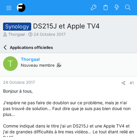
DS215J et Apple TV4
Synology
A
D
Thorgaal
24 Octobre 2017
u
a
t
t
Applications officielles
e
e
u
d
Thorgaal
T
r
e
Nouveau membre
d
d
u
é
s
b
24 Octobre 2017
#1
u
u
j
t
Bonjour à tous,
e
t
J'espère ne pas faire de doublon sur ce problème, mais je n'ai
pas trouvé de solution... Faut dire que je suis pas bien doué non
plus...
Comme indiqué dans le titre j'ai un DS215J et une Apple TV4 et
j'ai de grandes difficultés à lire mes vidéos... Le tout étant relié en