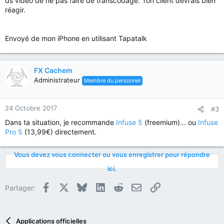
ds vidéo de ne pas faire de transcodage. Ton client devrais bien
réagir.
Envoyé de mon iPhone en utilisant Tapatalk
FX Cachem
Administrateur
Membre du personnel
24 Octobre 2017
#3
Dans ta situation, je recommande
Infuse 5
(freemium)... ou
Infuse
Pro 5
(13,99€) directement.
Vous devez vous connecter ou vous enregistrer pour répondre
ici.
Facebook
X
Bluesky
LinkedIn
Reddit
E-mail
Lien
Partager:
Applications officielles