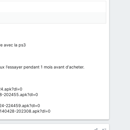
tre avec la ps3
eux l'essayer pendant 1 mois avant d'acheter.
24.apk?dl=0
28-202455.apk?dl=0
424-224459.apk?dl=0
20140428-202308.apk?dl=0
#7