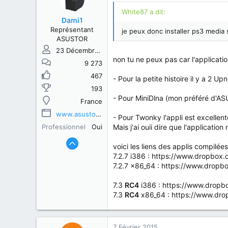
White87 a dit:
Dami1
Représentant
je peux donc installer ps3 media 
ASUSTOR
23 Décembre 2013
non tu ne peux pas car l'applicati
9 273
467
- Pour la petite histoire il y a 2 
193
- Pour MiniDlna (mon préféré d'A
France
www.asustor.com
- Pour Twonky l'appli est excellen
Professionnel
Oui
Mais j'ai ouii dire que l'applica
voici les liens des applis compilée
7.2.7 i386 : https://www.dropbo
7.2.7 x86_64 : https://www.dro
7.3
RC4
i386 : https://www.drop
7.3
RC4
x86_64 : https://www.dr
7 Février 2015