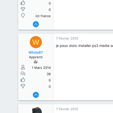
0
0
lot france
7 Février 2015
W
je peux donc installer ps3 media s
White87
Apprenti
1 Mars 2014
38
0
0
7 Février 2015