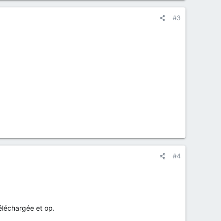
#3
#4
téléchargée et op.