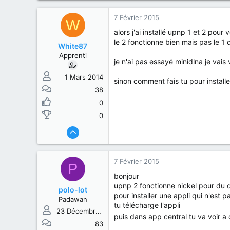
7 Février 2015
W
alors j'ai installé upnp 1 et 2 pour v
le 2 fonctionne bien mais pas le 1 do
White87
Apprenti
je n'ai pas essayé minidlna je vais 
1 Mars 2014
sinon comment fais tu pour install
38
0
0
7 Février 2015
P
bonjour
upnp 2 fonctionne nickel pour du 
polo-lot
pour installer une appli qui n'est 
Padawan
tu télécharge l'appli
23 Décembre 2014
puis dans app central tu va voir a 
83