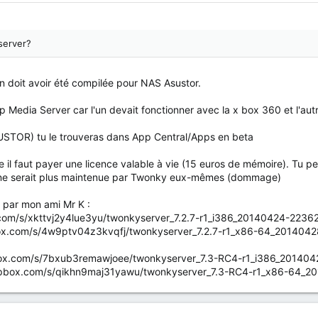
server?
on doit avoir été compilée pour NAS Asustor.
Upnp Media Server car l'un devait fonctionner avec la x box 360 et l'au
SUSTOR) tu le trouveras dans App Central/Apps en beta
te il faut payer une licence valable à vie (15 euros de mémoire). Tu p
tion ne serait plus maintenue par Twonky eux-mêmes (dommage)
s par mon ami Mr K :
x.com/s/xkttvj2y4lue3yu/twonkyserver_7.2.7-r1_i386_20140424-2236
pbox.com/s/4w9ptv04z3kvqfj/twonkyserver_7.2.7-r1_x86-64_201404
box.com/s/7bxub3remawjoee/twonkyserver_7.3-RC4-r1_i386_20140
opbox.com/s/qikhn9maj31yawu/twonkyserver_7.3-RC4-r1_x86-64_