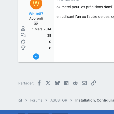
W
ok merci pour les précisions dami1
White87
en utilisant l'un ou l'autre de ces 
Apprenti
1 Mars 2014
38
0
0
Facebook
X
Bluesky
LinkedIn
Reddit
E-mail
Lien
Partager:
Forums
ASUSTOR
Installation, Configu