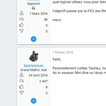
s
b
quel logiciel utilisez vous pour fa
Apprenti
u
u
j
t
l'objectif passer par la PS3 des fi
e
1 Mars 2014
t
38
merci
0
0
7 Février 2015
Salut,
Spartanineo
Personellement j'utilise Twonky, mai
Grand Maître Jedi
As-tu essayer Mini dlna ou Upnp m
24 Avril 2014
2 407
8
0