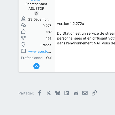
s
b
Représentant
u
u
ASUSTOR
j
t
e
t
23 Décembre 2013
version 1.2.272c
9 275
467
DJ Station est un service de strea
personnalisées et en diffusant vot
193
dans l'environnement NAT vous deve
France
www.asustor.com
Professionnel
Oui
Facebook
X
Bluesky
LinkedIn
Reddit
E-mail
Lien
Partager: