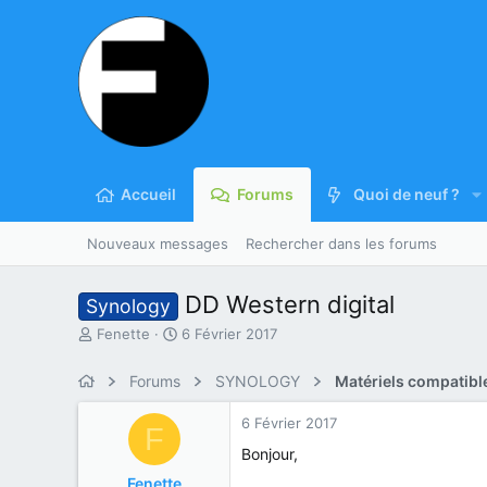
Accueil
Forums
Quoi de neuf ?
Nouveaux messages
Rechercher dans les forums
DD Western digital
Synology
A
D
Fenette
6 Février 2017
u
a
t
t
Forums
SYNOLOGY
Matériels compatibl
e
e
u
d
6 Février 2017
F
r
e
d
d
Bonjour,
u
é
Fenette