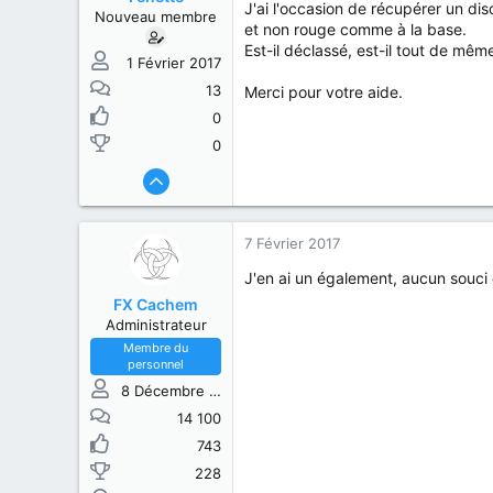
s
b
J'ai l'occasion de récupérer un di
Nouveau membre
u
u
et non rouge comme à la base.
j
t
Est-il déclassé, est-il tout de mê
e
1 Février 2017
t
13
Merci pour votre aide.
0
0
7 Février 2017
J'en ai un également, aucun souc
FX Cachem
Administrateur
Membre du
personnel
8 Décembre 2013
14 100
743
228