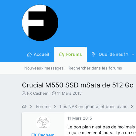
Accueil
Forums
Quoi de neuf ?
Nouveaux messages
Rechercher dans les forums
Crucial M550 SSD mSata de 512 Go (
A
D
FX Cachem
11 Mars 2015
u
a
t
t
Forums
Les NAS en général et bons plans
e
e
u
d
11 Mars 2015
r
e
d
d
Le bon plan n'est pas de moi mais
u
é
reçu le mien en 4 jours. Il y a un
FX Cachem