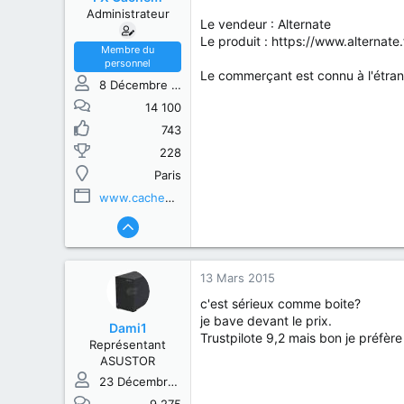
s
b
Administrateur
u
u
Le vendeur : Alternate
j
t
Le produit : https://www.alterna
e
Membre du
personnel
t
Le commerçant est connu à l'étrange
8 Décembre 2013
14 100
743
228
Paris
www.cachem.fr
13 Mars 2015
c'est sérieux comme boite?
je bave devant le prix.
Dami1
Trustpilote 9,2 mais bon je préf
Représentant
ASUSTOR
23 Décembre 2013