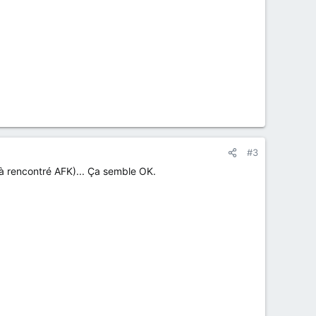
#3
jà rencontré AFK)... Ça semble OK.