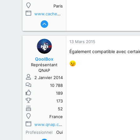
Paris
www.cachem.fr
13 Mars 2015
Également compatible avec certa
QoolBox
Représentant
QNAP
2 Janvier 2014
10 788
189
173
52
France
www.qnap.com
Professionnel
Oui