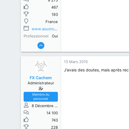
9 275
467
193
France
www.asustor.com
Professionnel
Oui
13 Mars 2015
J’avais des doutes, mais après rec
FX Cachem
Administrateur
Membre du
personnel
8 Décembre 2013
14 100
743
228