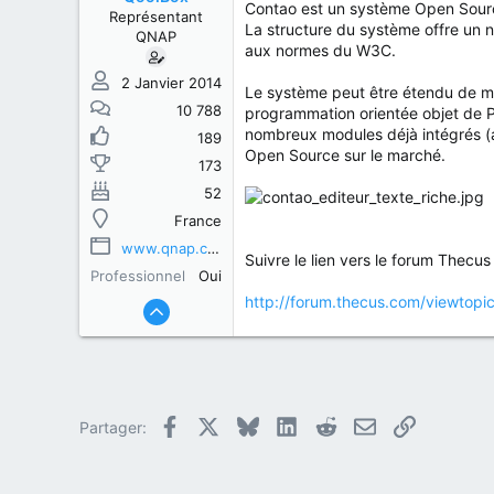
s
b
Contao est un système Open Source
Représentant
u
u
La structure du système offre un 
QNAP
j
t
aux normes du W3C.
e
t
2 Janvier 2014
Le système peut être étendu de ma
10 788
programmation orientée objet de PH
nombreux modules déjà intégrés (ac
189
Open Source sur le marché.
173
52
France
www.qnap.com
Suivre le lien vers le forum Thecus 
Professionnel
Oui
http://forum.thecus.com/viewtop
Facebook
X
Bluesky
LinkedIn
Reddit
E-mail
Lien
Partager: