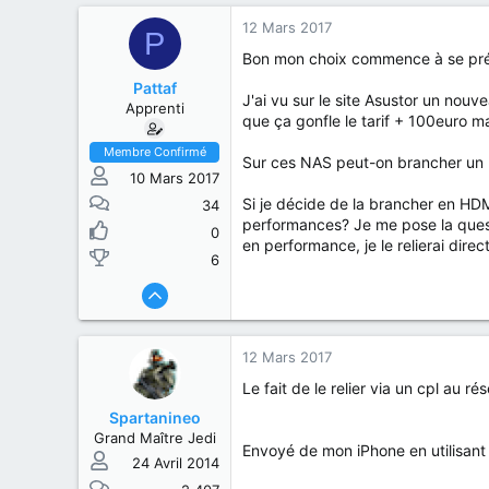
12 Mars 2017
P
Bon mon choix commence à se préci
Pattaf
J'ai vu sur le site Asustor un no
Apprenti
que ça gonfle le tarif + 100euro m
Membre Confirmé
Sur ces NAS peut-on brancher un U
10 Mars 2017
Si je décide de la brancher en HDMI
34
performances? Je me pose la questi
0
en performance, je le relierai dir
6
12 Mars 2017
Le fait de le relier via un cpl au r
Spartanineo
Grand Maître Jedi
Envoyé de mon iPhone en utilisant
24 Avril 2014