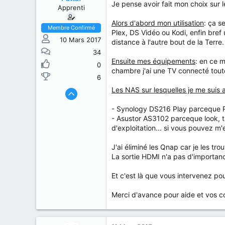
s
b
Je pense avoir fait mon choix sur
Apprenti
u
u
j
t
Alors d'abord mon utilisation
: ça s
e
Membre Confirmé
Plex, DS Vidéo ou Kodi, enfin bref
t
10 Mars 2017
distance à l'autre bout de la Terre
34
Ensuite mes équipements
: en ce m
0
chambre j'ai une TV connecté toute
6
Les NAS sur lesquelles je me suis 
- Synology DS216 Play parceque Ré
- Asustor AS3102 parceque look, tar
d'exploitation... si vous pouvez m'
J'ai éliminé les Qnap car je les tr
La sortie HDMI n'a pas d'importan
Et c'est là que vous intervenez pou
Merci d'avance pour aide et vos c