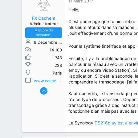
11 Mars 2017
Hello,
FX Cachem
C'est dommage que tu aies retiré 
Administrateur
plusieurs atouts dans sa manche : 
Membre du
jouit effectivement d'une bonne pres
personnel
8 Décembre 2013
Pour le système (interface et appl
14 100
743
Ensuite, il y a la problématique d
parcourir le réseau avec un vrai l
228
emby ou encore Video Station). Si
Paris
l'application. Si c'est la seconde,
www.cachem.fr
comprendre le transcodage, j'ai fa
Sauf que voila, le transcodage peu
n'a ce type de processeur. Cepend
transcodage grâce à des instructio
fonctionne bien mais pas avec les
Le Synology
DS216play est à envi