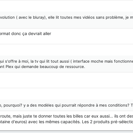
Revolution ( avec le bluray), elle lit toutes mes vidéos sans problème, je 
format donc ça devrait aller
ui s'offre à moi, la tv qui lit tout aussi ( interface moche mais fonction
tant Plex qui demande beaucoup de ressource.
pourquoi? y a des modèles qui pourrait répondre à mes conditions? Tu 
route, mais juste te donner toutes les billes car eux aussi... ils on
antaine d'euros) avec les mêmes capacités. Les 2 produits pré-sélectio