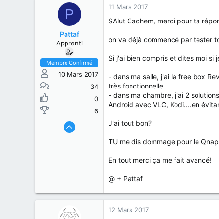
11 Mars 2017
P
SAlut Cachem, merci pour ta répons
Pattaf
on va déjà commencé par tester to
Apprenti
Si j'ai bien compris et dites moi 
Membre Confirmé
10 Mars 2017
- dans ma salle, j'ai la free box Re
très fonctionnelle.
34
- dans ma chambre, j'ai 2 solutions
0
Android avec VLC, Kodi....en évit
6
J'ai tout bon?
TU me dis dommage pour le Qnap, p
En tout merci ça me fait avancé!
@ + Pattaf
12 Mars 2017