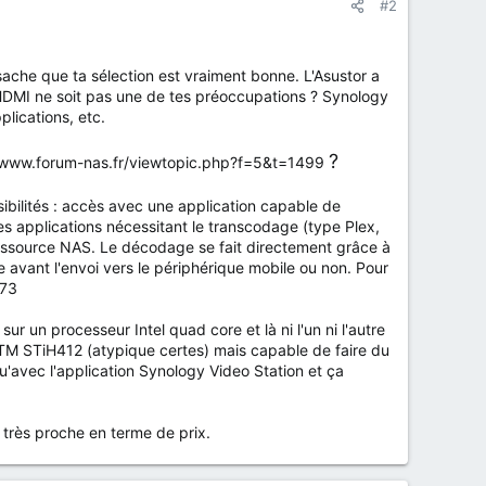
#2
ache que ta sélection est vraiment bonne. L'Asustor a
e HDMI ne soit pas une de tes préoccupations ? Synology
plications, etc.
?
ps://www.forum-nas.fr/viewtopic.php?f=5&t=1499
sibilités : accès avec une application capable de
s applications nécessitant le transcodage (type Plex,
ressource NAS. Le décodage se fait directement grâce à
ée avant l'envoi vers le périphérique mobile ou non. Pour
273
 un processeur Intel quad core et là ni l'un ni l'autre
STM STiH412 (atypique certes) mais capable de faire du
u'avec l'application Synology Video Station et ça
c très proche en terme de prix.