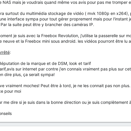
 le NAS mais je voudrais quand même vos avis pour pas me tromper et
era surtout du multimédia stockage de vidéo ( mvk 1080p en x264), pho
 une interface sympa pour tout gérer proprement mais pour l'instant j
. Par la suite peut être y brancher des caméras IP.
oment je suis avec la Freebox Revolution, j'utilise la passerelle sur 
 neuve et la Freebox mini sous android. les vidéos pourront être lu a
arrêté
:
putation de la marque et de DSM, look et tarif
if,avis sur internet par contre j'en connais vraiment pas plus sur ce
en dire plus, ça serait sympa!
ouve vraiment moches! Peut être à tord, je ne les connait pas non plus.
ce pour moi
r me dire si je suis dans la bonne direction ou je suis complètement 
onseils