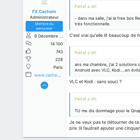
Pattaf a dit:
FX Cachem
Administrateur
- dans ma salle, j'ai la free box 
très fonctionnelle.
Membre du
personnel
C'est vrai qu'elle lit beaucoup de 
8 Décembre 2013
14 100
743
Pattaf a dit:
228
ans ma chambre, j'ai 2 solutions q
Paris
Android avec VLC, Kodi....en évi
www.cachem.fr
VLC et Kodi : sans souci ?
Pattaf a dit:
TU me dis dommage pour le Qnap, 
Je ne veux pas te détourner de ta 
prix (il faudrait ajouter une cinqu