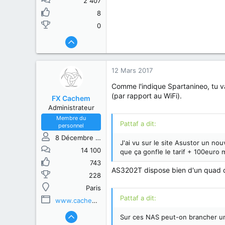
2 407
8
0
12 Mars 2017
Comme l'indique Spartanineo, tu 
(par rapport au WiFi).
FX Cachem
Administrateur
Membre du
Pattaf a dit:
personnel
8 Décembre 2013
J'ai vu sur le site Asustor un n
14 100
que ça gonfle le tarif + 100euro 
743
AS3202T dispose bien d'un quad co
228
Paris
Pattaf a dit:
www.cachem.fr
Sur ces NAS peut-on brancher un 