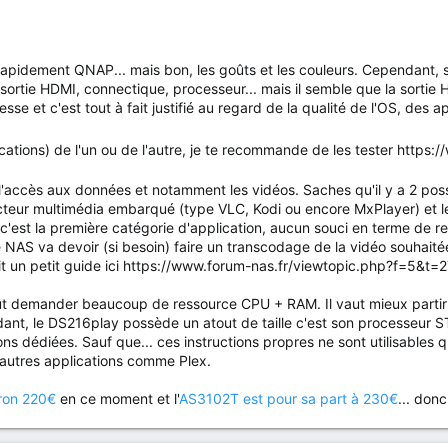
rapidement QNAP... mais bon, les goûts et les couleurs. Cependant, s
sortie HDMI, connectique, processeur... mais il semble que la sorti
se et c'est tout à fait justifié au regard de la qualité de l'OS, des ap
ications) de l'un ou de l'autre, je te recommande de les tester htt
e l'accès aux données et notamment les vidéos. Saches qu'il y a 2 pos
ecteur multimédia embarqué (type VLC, Kodi ou encore MxPlayer) et le
 c'est la première catégorie d'application, aucun souci en terme de 
 le NAS va devoir (si besoin) faire un transcodage de la vidéo souhait
it un petit guide ici https://www.forum-nas.fr/viewtopic.php?f=5&t=
t demander beaucoup de ressource CPU + RAM. Il vaut mieux partir sur
ant, le DS216play possède un atout de taille c'est son processeur 
ns dédiées. Sauf que... ces instructions propres ne sont utilisables q
 autres applications comme Plex.
ron 220€
en ce moment et l'
AS3102T est pour sa part à 230€
... don