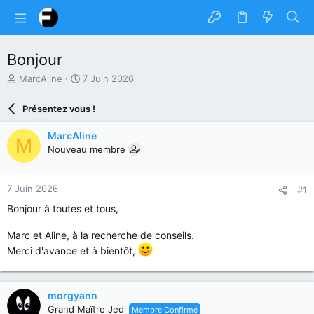
Bonjour
A
D
MarcAline
7 Juin 2026
u
a
t
t
Présentez vous !
e
e
u
d
MarcAline
M
r
e
Nouveau membre
d
d
u
é
s
b
7 Juin 2026
#1
u
u
j
t
Bonjour à toutes et tous,
e
t
Marc et Aline, à la recherche de conseils.
Merci d'avance et à bientôt,
morgyann
Grand Maître Jedi
Membre Confirmé