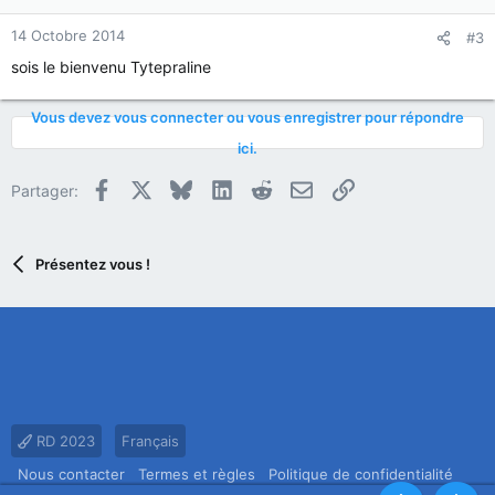
14 Octobre 2014
#3
sois le bienvenu Tytepraline
Vous devez vous connecter ou vous enregistrer pour répondre
ici.
Facebook
X
Bluesky
LinkedIn
Reddit
E-mail
Lien
Partager:
Présentez vous !
RD 2023
Français
Nous contacter
Termes et règles
Politique de confidentialité