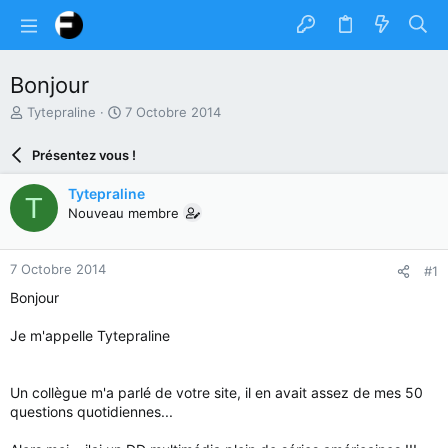
Bonjour
A
D
Tytepraline
7 Octobre 2014
u
a
t
t
Présentez vous !
e
e
u
d
Tytepraline
T
r
e
Nouveau membre
d
d
u
é
s
b
7 Octobre 2014
#1
u
u
j
t
Bonjour
e
t
Je m'appelle Tytepraline
Un collègue m'a parlé de votre site, il en avait assez de mes 50
questions quotidiennes...