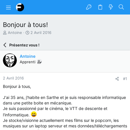
Bonjour à tous!
A
D
Antoine
2 Avril 2016
u
a
t
t
Présentez vous !
e
e
u
d
Antoine
r
e
Apprenti
d
d
u
é
s
b
2 Avril 2016
#1
u
u
j
t
Bonjour à tous,
e
t
J'ai 35 ans, j'habite en Sarthe et je suis responsable informatique
dans une petite boite en mécanique.
Je suis passionné par le cinéma, le VTT de descente et
l'informatique.
Je stocke/visionne actuellement mes films sur le popcorn, les
musiques sur un laptop serveur et mes données/téléchargements