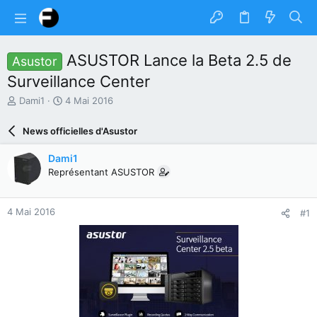
ASUSTOR Lance la Beta 2.5 de
Asustor
Surveillance Center
A
D
Dami1
4 Mai 2016
u
a
t
t
News officielles d'Asustor
e
e
u
d
Dami1
r
e
Représentant ASUSTOR
d
d
u
é
s
b
4 Mai 2016
#1
u
u
j
t
e
t