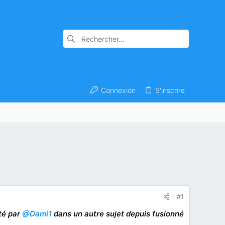
Connexion
S'inscrire
#1
té par
@Dami1
dans un autre sujet depuis fusionné