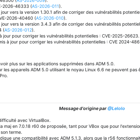
-46300 (
AS-2026-009
).
E-2026-46333 (
AS-2026-011
).
 jour vers la version 1.30.1 afin de corriger des vulnérabilités po
VE-2026-40460 (
AS-2026-010
).
 jour vers la version 3.4.3 afin de corriger des vulnérabilités pote
 (
AS-2026-012
).
 jour pour corriger les vulnérabilités potentielles : CVE-2025-26623.
 à jour pour corriger les vulnérabilités potentielles : CVE 2024-486
voir plus sur les applications supprimées dans ADM 5.0.
 les appareils ADM 5.0 utilisant le noyau Linux 6.6 ne peuvent pas ê
 Pro.
Message d'origine par
@Lelolo
ifficulté avec VirtualBox.
 la maj en 7.0.18 r60 de proposée, tant pour VBox que pour l'extensio
à son terme.
ndique une compatibilité avec ADM 5.1.3, alors que la r56 fonctionnai