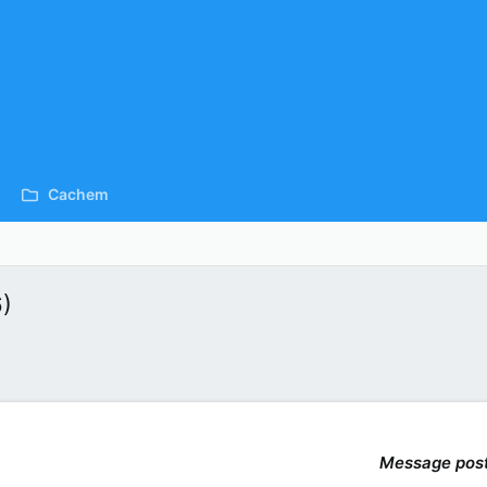
Cachem
6)
Message pos