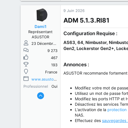
9 Juin 2026
ADM 5.1.3.RI81​
Dami1
Représentant
Configuration Requise :
ASUSTOR
AS63, 64, Nimbustor, Nimbustor
23 Décembre 2013
Gen2, Lockerstor Gen2+, Locker
9 273
467
Annonces :
193
France
ASUSTOR recommande fortement de 
www.asustor.com
Professionnel
Oui
Modifiez votre mot de passe
Utilisez un mot de passe fort
Modifiez les ports HTTP et 
Désactivez les services Term
L'activation de la
protection
NAS.
Effectuez des
sauvegardes 