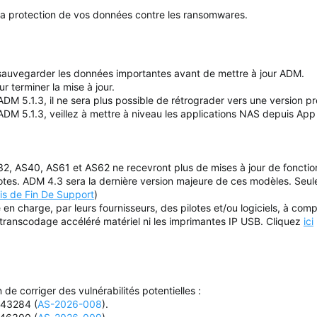
 la protection de vos données contre les ransomwares.
vegarder les données importantes avant de mettre à jour ADM.
 terminer la mise à jour.
ADM 5.1.3, il ne sera plus possible de rétrograder vers une version p
ADM 5.1.3, veillez à mettre à niveau les applications NAS depuis App
2, AS40, AS61 et AS62 ne recevront plus de mises à jour de fonction
lotes. ADM 4.3 sera la dernière version majeure de ces modèles. Seule
is de Fin De Support
)
se en charge, par leurs fournisseurs, des pilotes et/ou logiciels, à co
 transcodage accéléré matériel ni les imprimantes IP USB. Cliquez
ici
 de corriger des vulnérabilités potentielles :
-43284 (
AS-2026-008
).