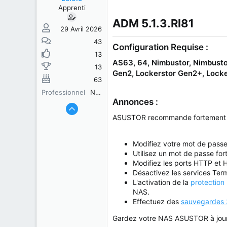
s
b
Apprenti
u
u
j
t
ADM 5.1.3.RI81​
e
29 Avril 2026
t
43
Configuration Requise :
13
AS63, 64, Nimbustor, Nimbustor
13
Gen2, Lockerstor Gen2+, Locker
63
Professionnel
Non
Annonces :
ASUSTOR recommande fortement de 
Modifiez votre mot de passe
Utilisez un mot de passe fort
Modifiez les ports HTTP et 
Désactivez les services Term
L'activation de la
protection
NAS.
Effectuez des
sauvegardes 
Gardez votre NAS ASUSTOR à jour ca