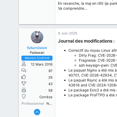
En revanche, la maj en r60 (je par
Va comprendre...
9 Juin 2026
Journal des modifications :
futurvision
Correctif du noyau Linux afin
Padawan
Dirty Frag: CVE-2026
Membre Confirmé
Fragnesia: CVE-2026
12 Mars 2016
ssh-keysign-pwn: CV
Le paquet Nginx a été mis à
87
40701, CVE-2026-42934, C
26
Le paquet Rsync a été mis à
43
43618 and CVE-2024-12084
Le package Exiv2 a été mis à
58
Le package ProFTPD a été mis
Corrèze
Professionnel
Non