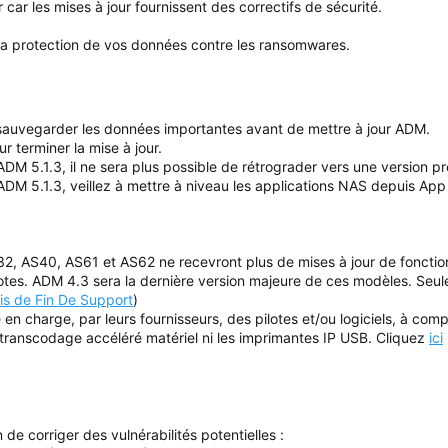
r les mises à jour fournissent des correctifs de sécurité.
 la protection de vos données contre les ransomwares.
vegarder les données importantes avant de mettre à jour ADM.
 terminer la mise à jour.
ADM 5.1.3, il ne sera plus possible de rétrograder vers une version p
ADM 5.1.3, veillez à mettre à niveau les applications NAS depuis App
2, AS40, AS61 et AS62 ne recevront plus de mises à jour de fonction
lotes. ADM 4.3 sera la dernière version majeure de ces modèles. Seule
is de Fin De Support
)
se en charge, par leurs fournisseurs, des pilotes et/ou logiciels, à co
 transcodage accéléré matériel ni les imprimantes IP USB. Cliquez
ici
 de corriger des vulnérabilités potentielles :